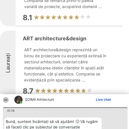
Compania se remarcă printr-o paletă
variată de proiecte, acoperind domenii ...
8.1
ART architecture&design
ART architecture&design reprezintă un
Laureați
birou de proiectare cu experiență extinsă în
sectorul arhitecturii, orientat către
materializarea ideilor clienților în spații atât
funcționale, cât și estetice. Compania se
evidențiază prin specializarea ...
8.7
ȘOIMII Arhitecturii
Live chat
01:16
Radu Teaca - Artline
Bună, suntem încântați să vă ajutăm! 🙂 Vă rugăm
Fondat în 1994 în București de arhitectul
să faceți clic pe subiectul de conversație