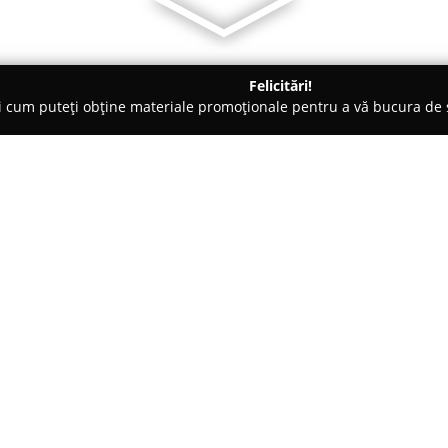
Felicitări!
ți cum puteți obține materiale promoționale pentru a vă bucura d
Proiectare - Bucureşti
GLB Transark
Despre companie:
GLB Transark
reprezintă o comp
de peste patruzeci de ani, acti
pentru construcții. Având specia
pentru arhitectură, cât și pent
Arată mai multe >>
activitatea pentru a răspunde ce
indiferent de nivelul de dificu
vast include proiecte majore rea