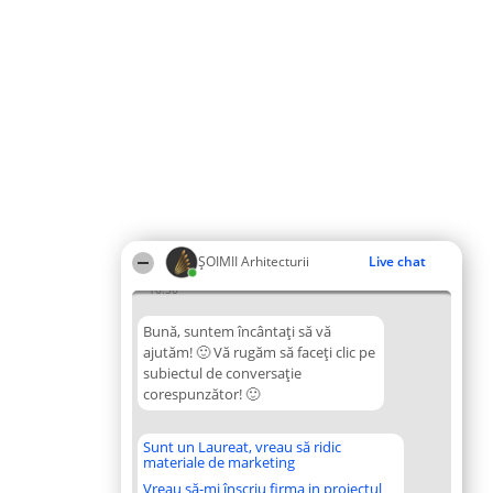
ȘOIMII Arhitecturii
Live chat
16:30
Bună, suntem încântați să vă
ajutăm! 🙂 Vă rugăm să faceți clic pe
subiectul de conversație
corespunzător! 🙂
Sunt un Laureat, vreau să ridic
materiale de marketing
Vreau să-mi înscriu firma in proiectul