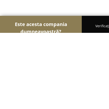
Este acesta compania
Verifica
dumneavoastră?
Șoimii Arhitecturii
Arhitectură, Design Interior, 
GLB Transark
8.5
(7)