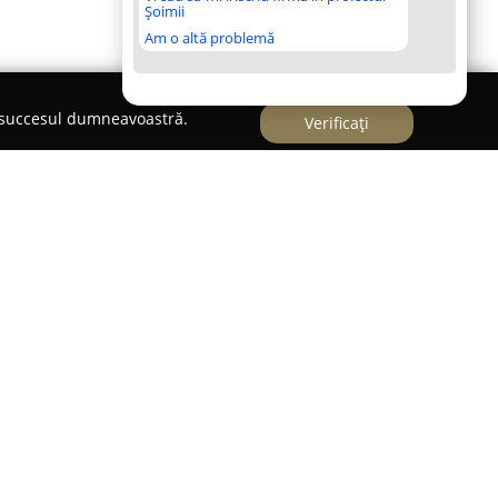
Șoimii
Am o altă problemă
e succesul dumneavoastră.
Verificați
anie cu o experiență semnificativă, consolidată
vând în domeniul proiectării și consultanței
lizarea în furnizarea de soluții integrate atât
ru inginerie, echipa își adaptează permanent
rințelor particulare ale fiecărui proiect,
ltate sau de amploarea acestuia. Portofoliul său
lizate în infrastructura de transport, construcții