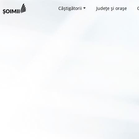
Câștigătorii
Județe și orașe