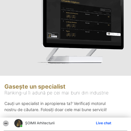
Gasește un specialist
Ranking-ul îi adună pe cei mai buni din industrie
Cauți un specialist in apropierea ta? Verificați motorul
nostru de căutare. Folosiți doar cele mai bune servicii!
ȘOIMII Arhitecturii
Live chat
Căutare