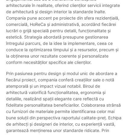
arhitecturale în realitate, oferind clienților servicii integrate
de arhitectură și design interior la standarde înalte.
Compania pune accent pe proiecte din sfera rezidențială,
comercială, HoReCa și administrativă, acordând fiecărei
lucrări o grijă specială pentru detalii, funcționalitate și
estetică. Strategia abordată presupune gestionarea
întregului parcurs, de la idee la implementare, ceea ce
conduce la optimizarea timpului și a resurselor, precum și
la obținerea unor rezultate coerente și personalizate
conform necesităților specifice ale clienților.
Prin pasiunea pentru design și modul unic de abordare a
fiecărui proiect, compania conferă creațiilor sale o notă
atemporală și un impact vizual notabil. Biroul de
arhitectură valorifică funcționalitatea, ergonomia și
detaliile, realizând spații elegante care reflectă cu
fidelitate personalitatea beneficiarilor. Colaborarea strânsă
cu furnizori de materiale permite identificarea celor mai
bune soluții din perspectiva raportului calitate-preț. Echipa
de arhitecți și designeri de interior, cu experiență vastă,
garantează menținerea unor standarde ridicate. Prin