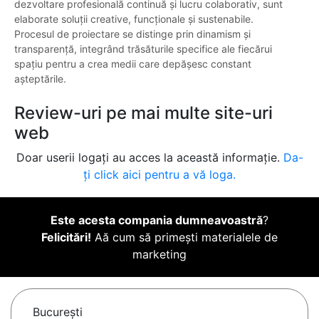
dezvoltare profesională continuă și lucru colaborativ, sunt
elaborate soluții creative, funcționale și sustenabile.
Procesul de proiectare se distinge prin dinamism și
transparență, integrând trăsăturile specifice ale fiecărui
spațiu pentru a crea medii care depășesc constant
așteptările.
Review-uri pe mai multe site-uri
web
Doar userii logați au acces la această informație.
Da-
ți click aici pentru a vă loga.
Este acesta compania dumneavoastră
?
Felicitări!
Aă cum să primești materialele de
marketing
Bucureşti