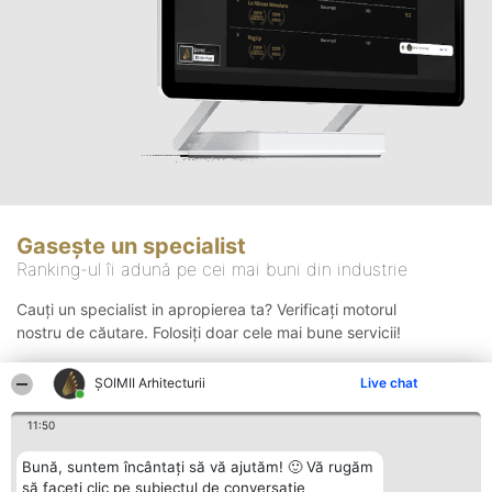
Gasește un specialist
Ranking-ul îi adună pe cei mai buni din industrie
Cauți un specialist in apropierea ta? Verificați motorul
nostru de căutare. Folosiți doar cele mai bune servicii!
ȘOIMII Arhitecturii
Live chat
Căutare
11:50
Bună, suntem încântați să vă ajutăm! 🙂 Vă rugăm
să faceți clic pe subiectul de conversație