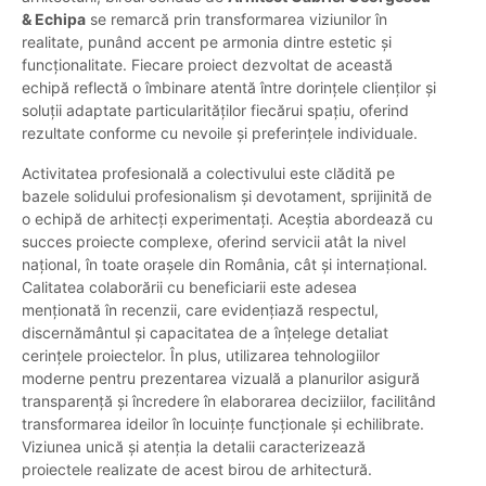
& Echipa
se remarcă prin transformarea viziunilor în
realitate, punând accent pe armonia dintre estetic și
funcționalitate. Fiecare proiect dezvoltat de această
echipă reflectă o îmbinare atentă între dorințele clienților și
soluții adaptate particularităților fiecărui spațiu, oferind
rezultate conforme cu nevoile și preferințele individuale.
Activitatea profesională a colectivului este clădită pe
bazele solidului profesionalism și devotament, sprijinită de
o echipă de arhitecți experimentați. Aceștia abordează cu
succes proiecte complexe, oferind servicii atât la nivel
național, în toate orașele din România, cât și internațional.
Calitatea colaborării cu beneficiarii este adesea
menționată în recenzii, care evidențiază respectul,
discernământul și capacitatea de a înțelege detaliat
cerințele proiectelor. În plus, utilizarea tehnologiilor
moderne pentru prezentarea vizuală a planurilor asigură
transparență și încredere în elaborarea deciziilor, facilitând
transformarea ideilor în locuințe funcționale și echilibrate.
Viziunea unică și atenția la detalii caracterizează
proiectele realizate de acest birou de arhitectură.