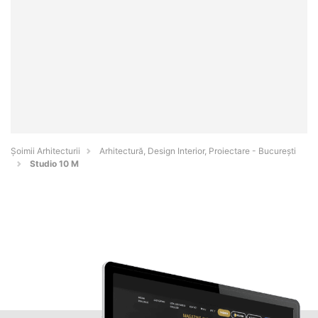
Șoimii Arhitecturii
Arhitectură, Design Interior, Proiectare - Bucureşti
Studio 10 M