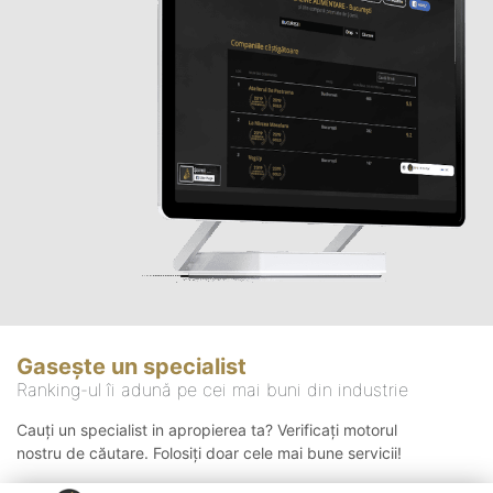
Gasește un specialist
Ranking-ul îi adună pe cei mai buni din industrie
Cauți un specialist in apropierea ta? Verificați motorul
nostru de căutare. Folosiți doar cele mai bune servicii!