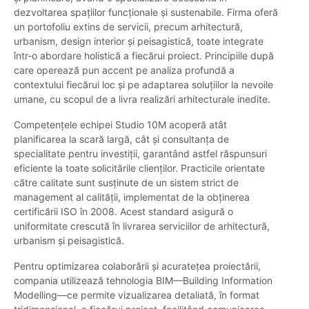
dezvoltarea spațiilor funcționale și sustenabile. Firma oferă
un portofoliu extins de servicii, precum arhitectură,
urbanism, design interior și peisagistică, toate integrate
într-o abordare holistică a fiecărui proiect. Principiile după
care operează pun accent pe analiza profundă a
contextului fiecărui loc și pe adaptarea soluțiilor la nevoile
umane, cu scopul de a livra realizări arhitecturale inedite.
Competențele echipei Studio 10M acoperă atât
planificarea la scară largă, cât și consultanța de
specialitate pentru investiții, garantând astfel răspunsuri
eficiente la toate solicitările clienților. Practicile orientate
către calitate sunt susținute de un sistem strict de
management al calității, implementat de la obținerea
certificării ISO în 2008. Acest standard asigură o
uniformitate crescută în livrarea serviciilor de arhitectură,
urbanism și peisagistică.
Pentru optimizarea colaborării și acuratețea proiectării,
compania utilizează tehnologia BIM—Building Information
Modelling—ce permite vizualizarea detaliată, în format