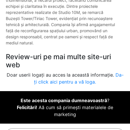
tridimensional, a fiecărui proiect, facilitând comunicarea
echipei și claritatea în execuție. Dintre proiectele
reprezentative realizate de Studio 10M, se remarcă
Buzești Tower/Tiriac Tower, evidențiat prin recunoaștere
tehnică și arhitecturală. Compania își afirmă angajamentul
față de reconfigurarea spațiului urban, promovând un
design responsabil, centrat pe oameni și respect față de
mediul natural.
Review-uri pe mai multe site-uri
web
Doar userii logați au acces la această informație.
Da-
ți click aici pentru a vă loga.
Este acesta compania dumneavoastră
?
Felicitări!
Aă cum să primești materialele de
marketing