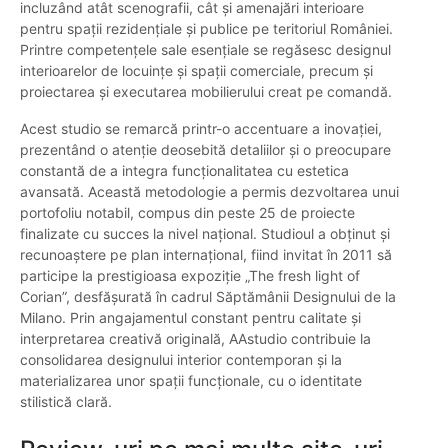
incluzând atât scenografii, cât și amenajări interioare
pentru spații rezidențiale și publice pe teritoriul României.
Printre competențele sale esențiale se regăsesc designul
interioarelor de locuințe și spații comerciale, precum și
proiectarea și executarea mobilierului creat pe comandă.
Acest studio se remarcă printr-o accentuare a inovației,
prezentând o atenție deosebită detaliilor și o preocupare
constantă de a integra funcționalitatea cu estetica
avansată. Această metodologie a permis dezvoltarea unui
portofoliu notabil, compus din peste 25 de proiecte
finalizate cu succes la nivel național. Studioul a obținut și
recunoaștere pe plan internațional, fiind invitat în 2011 să
participe la prestigioasa expoziție „The fresh light of
Corian”, desfășurată în cadrul Săptămânii Designului de la
Milano. Prin angajamentul constant pentru calitate și
interpretarea creativă originală, AAstudio contribuie la
consolidarea designului interior contemporan și la
materializarea unor spații funcționale, cu o identitate
stilistică clară.