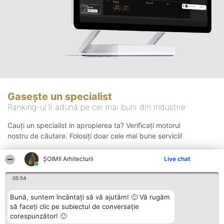
Gasește un specialist
Ranking-ul îi adună pe cei mai buni din industrie
Cauți un specialist in apropierea ta? Verificați motorul
nostru de căutare. Folosiți doar cele mai bune servicii!
ȘOIMII Arhitecturii
Live chat
Căutare
05:54
Bună, suntem încântați să vă ajutăm! 🙂 Vă rugăm
să faceți clic pe subiectul de conversație
corespunzător! 🙂