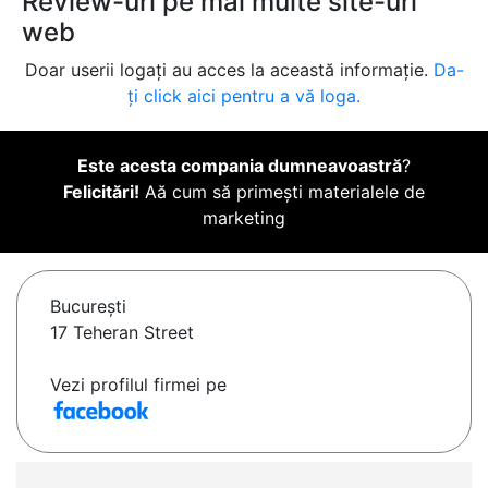
Review-uri pe mai multe site-uri
web
Doar userii logați au acces la această informație.
Da-
ți click aici pentru a vă loga.
Este acesta compania dumneavoastră
?
Felicitări!
Aă cum să primești materialele de
marketing
Bucureşti
17 Teheran Street
Vezi profilul firmei pe