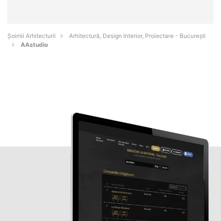
Șoimii Arhitecturii
Arhitectură, Design Interior, Proiectare - Bucureşti
AAstudio