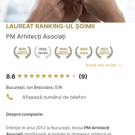
LAUREAT RANKING-UL ȘOIMII
PM Arhitecți Asociați
Arată mai multe >>
8.6
(9)
Bucureşti, Ion Brezoianu 57A
Afișează numărul de telefon
Despre companie:
Înființat în anul 2012 la București, biroul
PM Arhitecți
Asociați
desfășoară activitate în domeniul arhitecturii,