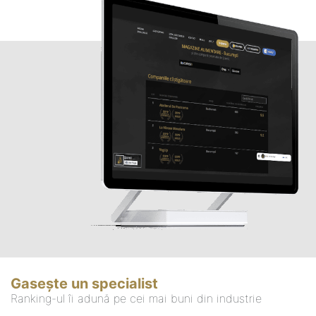
Gasește un specialist
Ranking-ul îi adună pe cei mai buni din industrie