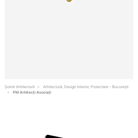
Șoimii Arhitecturii
Arhitectură, Design Interior, Proiectare - Bucureşti
PM Arhitecți Asociați