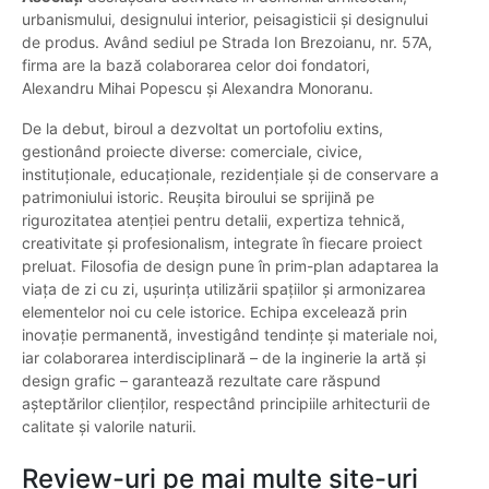
urbanismului, designului interior, peisagisticii și designului
de produs. Având sediul pe Strada Ion Brezoianu, nr. 57A,
firma are la bază colaborarea celor doi fondatori,
Alexandru Mihai Popescu și Alexandra Monoranu.
De la debut, biroul a dezvoltat un portofoliu extins,
gestionând proiecte diverse: comerciale, civice,
instituționale, educaționale, rezidențiale și de conservare a
patrimoniului istoric. Reușita biroului se sprijină pe
rigurozitatea atenției pentru detalii, expertiza tehnică,
creativitate și profesionalism, integrate în fiecare proiect
preluat. Filosofia de design pune în prim-plan adaptarea la
viața de zi cu zi, ușurința utilizării spațiilor și armonizarea
elementelor noi cu cele istorice. Echipa excelează prin
inovație permanentă, investigând tendințe și materiale noi,
iar colaborarea interdisciplinară – de la inginerie la artă și
design grafic – garantează rezultate care răspund
așteptărilor clienților, respectând principiile arhitecturii de
calitate și valorile naturii.
Review-uri pe mai multe site-uri