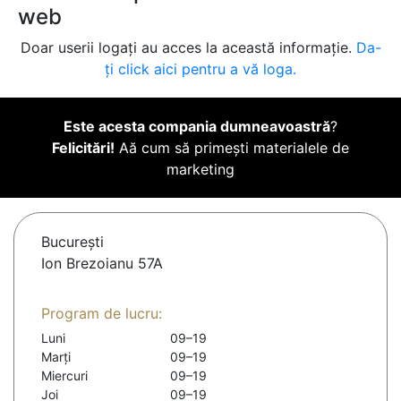
web
Doar userii logați au acces la această informație.
Da-
ți click aici pentru a vă loga.
Este acesta compania dumneavoastră
?
Felicitări!
Aă cum să primești materialele de
marketing
Bucureşti
Ion Brezoianu 57A
Program de lucru:
Luni
09–19
Marți
09–19
Miercuri
09–19
Joi
09–19