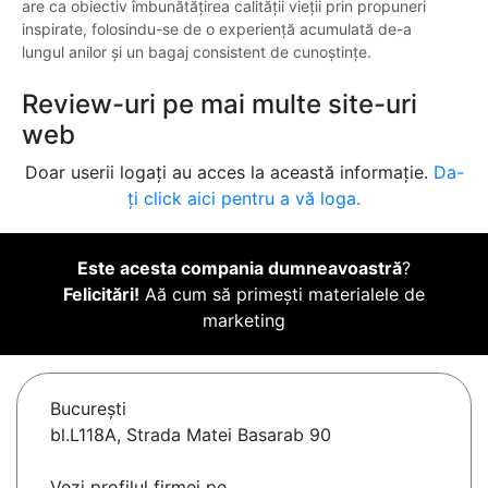
are ca obiectiv îmbunătățirea calității vieții prin propuneri
inspirate, folosindu-se de o experiență acumulată de-a
lungul anilor și un bagaj consistent de cunoștințe.
Review-uri pe mai multe site-uri
web
Doar userii logați au acces la această informație.
Da-
ți click aici pentru a vă loga.
Este acesta compania dumneavoastră
?
Felicitări!
Aă cum să primești materialele de
marketing
Bucureşti
bl.L118A, Strada Matei Basarab 90
Vezi profilul firmei pe