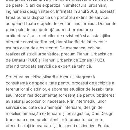
de peste 15 ani de expertiză în arhitectură, urbanism,
inginerie și design interior. Înființată în anul 2003, această
firmă pune la dispoziție un portofoliu extins de servicii,
acoperind toate etapele dezvoltării unui proiect. Domeniile
principale de competență cuprind proiectarea
arhitecturală, a structurilor de rezistență și a instalațiilor
aferente construcțiilor noi, dar și lucrări de intervenție
asupra celor deja existente. De asemenea, echipa
realizează studii urbanistice, precum Planuri Urbanistice
de Detaliu (PUD) și Planuri Urbanistice Zonale (PUZ),
oferind totodată servicii de expertiză tehnică.
Structura multidisciplinară a biroului integrează
consultanță de specialitate pentru procesul de achiziție a
terenurilor și clădirilor, elaborarea studiilor de fezabilitate
sau întocmirea documentațiilor esențiale pentru obținerea
avizelor și acordurilor necesare. Prin intermediul unor
servicii dedicate de amenajări interioare, design de
mobilier, amenajări exterioare și peisagistice, One Design
transpune conceptele clienților în proiecte concrete,
oferind soluții inovatoare și designuri distinctive. Echipa