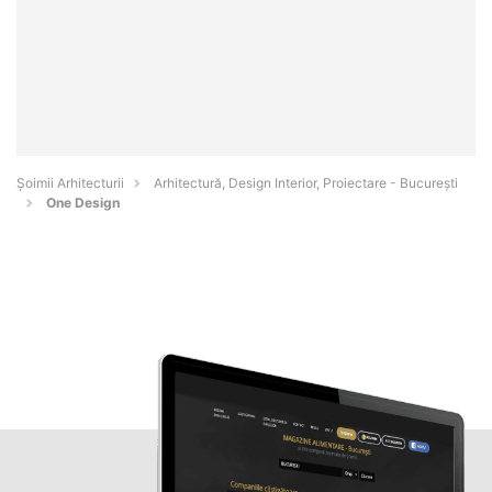
Șoimii Arhitecturii
Arhitectură, Design Interior, Proiectare - Bucureşti
One Design