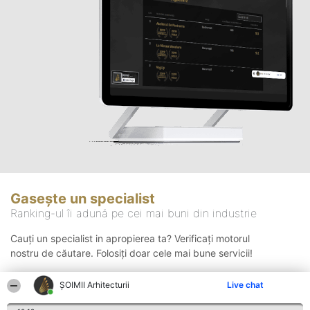
Gasește un specialist
Ranking-ul îi adună pe cei mai buni din industrie
Cauți un specialist in apropierea ta? Verificați motorul
nostru de căutare. Folosiți doar cele mai bune servicii!
ȘOIMII Arhitecturii
Live chat
Căutare