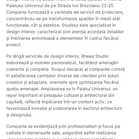
Palatului Universul de pe Strada Ion Brezoianu 23-25.
Compania furnizează o varietate de servicii de proiectare,
concentrându-se pe transformarea spațiilor în medii atât
funcționale, cât și estetice. Studioul este specializat în
design interior, caracterizat prin atenția acordată detaliilor
și îmbinarea armonioasă a elementelor în cadrul fiecărui
proiect.
Pe lângă serviciile de design interior, Rheea Studio
elaborează și mobilier personalizat, facilitând amenajări
coerente și complete. Scopul declarat al companiei constă
în satisfacerea cerințelor diverse ale clienților prin soluții
creative și adaptate, orientate spre optimizarea fiecărui
spațiu amenajat. Amplasarea sa în Palatul Universul, un
reper important al peisajului cultural și arhitectural din
capitală, reflectă implicarea într-un context activ, ce
favorizează inovația și colaborarea în sectorul arhitecturii
și designului.
Compania se evidențiază prin profesionalism și focus pe
calitate în demersurile sale, asigurând astfel realizarea