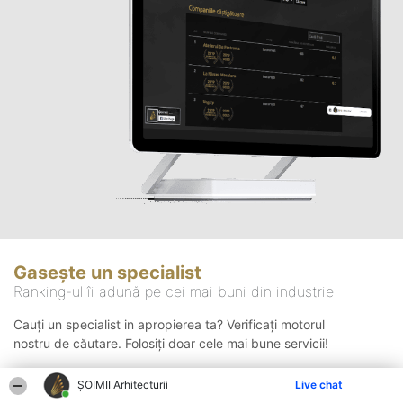
Gasește un specialist
Ranking-ul îi adună pe cei mai buni din industrie
Cauți un specialist in apropierea ta? Verificați motorul
nostru de căutare. Folosiți doar cele mai bune servicii!
ȘOIMII Arhitecturii
Live chat
Căutare