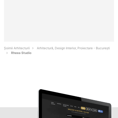
Șoimii Arhitecturii
Arhitectură, Design Interior, Proiectare - Bucureşti
Rheea Studio