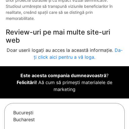
unor proiecte durabile și cu impact vizual semnificativ.
Studioul urmărește să transpună viziunile beneficiarilor în
realitate, creând spații care să se distingă prin
memorabilitate.
Review-uri pe mai multe site-uri
web
Doar userii logați au acces la această informație.
Da-
ți click aici pentru a vă loga.
Este acesta compania dumneavoastră
?
Felicitări!
Aă cum să primești materialele de
marketing
Bucureşti
Bucharest