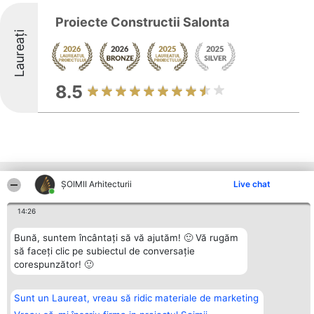
Proiecte Constructii Salonta
Laureați
8.5
Alte firme din zonă
ȘOIMII Arhitecturii
Live chat
14:26
Organizator Ranking
Plebiscyt
Contact
Bună, suntem încântați să vă ajutăm! 🙂 Vă rugăm
BRIGHT SOLUTIONS BR SRL
Câștigătorii
Contact
să faceți clic pe subiectul de conversație
Aleea Timisul De Sus 2 Bl. A30
Lista Tuturor
corespunzător! 🙂
Sc. A Et. 4 Ap. 13 Cod 061952
Laureaților
București
Reguli
CUI 36737675
Statut
tel: +40 770 990 492
Politica de
Sunt un Laureat, vreau să ridic materiale de marketing
confidențialitate