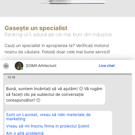
Gasește un specialist
Ranking-ul îi adună pe cei mai buni din industrie
Cauți un specialist in apropierea ta? Verificați motorul
nostru de căutare. Folosiți doar cele mai bune servicii!
ȘOIMII Arhitecturii
Live chat
Căutare
10:18
Bună, suntem încântați să vă ajutăm! 🙂 Vă rugăm
să faceți clic pe subiectul de conversație
corespunzător! 🙂
Sunt un Laureat, vreau să ridic materiale de
Organizator Ranking
Plebiscyt
Contact
marketing
BRIGHT SOLUTIONS BR SRL
Câștigătorii
Contact
Aleea Timisul De Sus 2 Bl. A30
Lista Tuturor
Vreau să-mi înscriu firma in proiectul Șoimii
Sc. A Et. 4 Ap. 13 Cod 061952
Laureaților
Am o altă problemă
București
Reguli