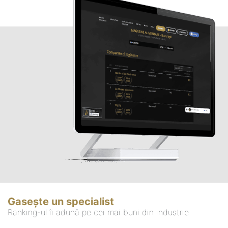
Gasește un specialist
Ranking-ul îi adună pe cei mai buni din industrie