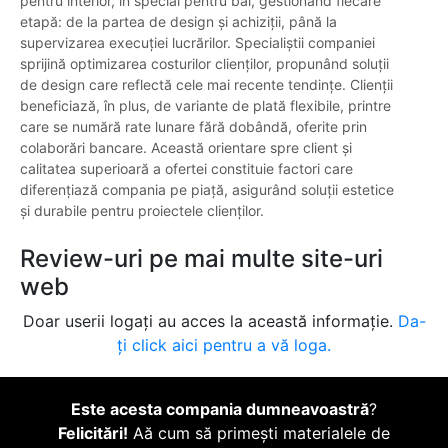
pentru interior, în special pentru băi, gestionând fiecare
etapă: de la partea de design și achiziții, până la
supervizarea execuției lucrărilor. Specialiștii companiei
sprijină optimizarea costurilor clienților, propunând soluții
de design care reflectă cele mai recente tendințe. Clienții
beneficiază, în plus, de variante de plată flexibile, printre
care se numără rate lunare fără dobândă, oferite prin
colaborări bancare. Această orientare spre client și
calitatea superioară a ofertei constituie factori care
diferențiază compania pe piață, asigurând soluții estetice
și durabile pentru proiectele clienților.
Review-uri pe mai multe site-uri
web
Doar userii logați au acces la această informație.
Da-
ți click aici pentru a vă loga.
Este acesta compania dumneavoastră
?
Felicitări!
Aă cum să primești materialele de