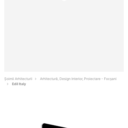
Șoimii Arhitecturii
Arhitectură, Design Interior, Proiectare - Focşani
Edil Italy