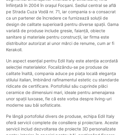
înființată în 2004 în orașul Focșani. Sediul central se află
pe Strada Cuza Vodă nr. 71, iar compania s-a consacrat
ca un partener de încredere ce furnizează soluții de
design de calitate superioară pentru diverse spații. Gama
variată de produse include gresie, faianță, obiecte
sanitare și materiale pentru construcții, iar firma este
distribuitor autorizat al unor mărci de renume, cum ar fi
Kerakoll.
Un aspect esențial pentru Edil Italy este atenția acordată
selecției materialelor. Focalizându-se pe produse de
calitate înaltă, compania aduce pe piața locală eleganța
stilului italian, îmbinând rafinamentul estetic cu standarde
ridicate de certificare. Portofoliul său cuprinde plăci
ceramice de dimensiuni mari, ideale pentru amenajarea
unor spații luxoase, fie că este vorba despre living-uri
moderne sau băi sofisticate.
Pe lângă portofoliul divers de produse, echipa Edil Italy
oferă servicii complete de consiliere și proiectare. Aceste
servicii includ dezvoltarea de proiecte 3D personalizate