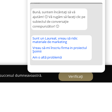
15:07
Bună, suntem încântați să vă
ajutăm! 🙂 Vă rugăm să faceți clic pe
subiectul de conversație
corespunzător! 🙂
Sunt un Laureat, vreau să ridic
materiale de marketing
Vreau să-mi înscriu firma in proiectul
Șoimii
Am o altă problemă
e succesul dumneavoastră.
Verificați