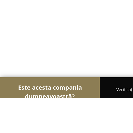
Este acesta compania
Verifica
dumneavoastră?
Șoimii Arhitecturii
Arhitectură, Design Interior, P