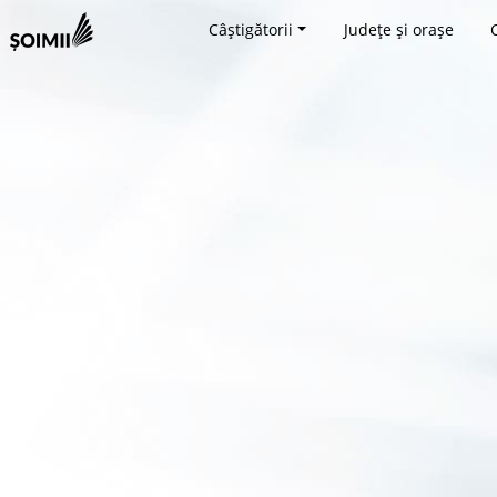
Câștigătorii
Județe și orașe