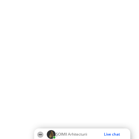
ȘOIMII Arhitecturii
Live chat