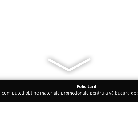
Felicitări!
ți cum puteți obține materiale promoționale pentru a vă bucura d
roiectare - Alba Iulia
HARDA DOINA EMILIA