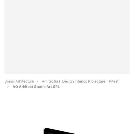
Șoimii Arhitecturii
Arhitectură, Design Interior, Proiectare - Piteşti
AO Arhitect Studio Art SRL