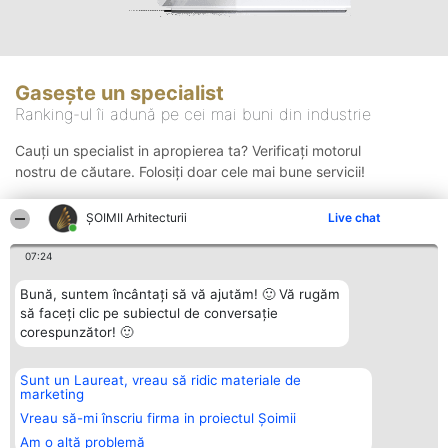
Gasește un specialist
Ranking-ul îi adună pe cei mai buni din industrie
Cauți un specialist in apropierea ta? Verificați motorul
nostru de căutare. Folosiți doar cele mai bune servicii!
ȘOIMII Arhitecturii
Live chat
Căutare
07:24
Bună, suntem încântați să vă ajutăm! 🙂 Vă rugăm
să faceți clic pe subiectul de conversație
corespunzător! 🙂
Sunt un Laureat, vreau să ridic materiale de
Organizator Ranking
Plebiscyt
Contact
marketing
BRIGHT SOLUTIONS BR SRL
Câștigătorii
Contact
Aleea Timisul De Sus 2 Bl. A30
Lista Tuturor
Vreau să-mi înscriu firma in proiectul Șoimii
Sc. A Et. 4 Ap. 13 Cod 061952
Laureaților
Am o altă problemă
București
Reguli