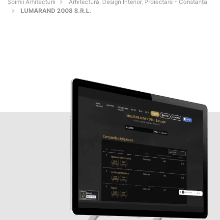
Șoimii Arhitecturii
Arhitectură, Design Interior, Proiectare - Constanţa
LUMARAND 2008 S.R.L.