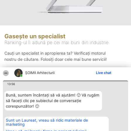
Gasește un specialist
Ranking-ul îi adună pe cei mai buni din industrie
Cauți un specialist in apropierea ta? Verificați motorul
nostru de căutare. Folosiți doar cele mai bune servicii!
ȘOIMII Arhitecturii
Live chat
Căutare
13:56
Bună, suntem încântați să vă ajutăm! 🙂 Vă rugăm
să faceți clic pe subiectul de conversație
corespunzător! 🙂
Sunt un Laureat, vreau să ridic materiale de
Organizator Ranking
Plebiscyt
Contact
marketing
BRIGHT SOLUTIONS BR SRL
Câștigătorii
Contact
Aleea Timisul De Sus 2 Bl. A30
Lista Tuturor