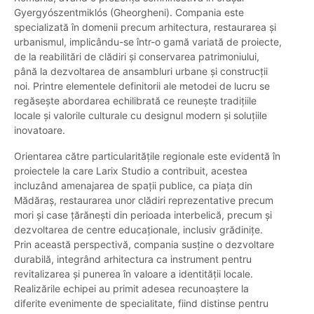
Gyergyószentmiklós (Gheorgheni). Compania este
specializată în domenii precum arhitectura, restaurarea și
urbanismul, implicându-se într-o gamă variată de proiecte,
de la reabilitări de clădiri și conservarea patrimoniului,
până la dezvoltarea de ansambluri urbane și construcții
noi. Printre elementele definitorii ale metodei de lucru se
regăsește abordarea echilibrată ce reunește tradițiile
locale și valorile culturale cu designul modern și soluțiile
inovatoare.
Orientarea către particularitățile regionale este evidentă în
proiectele la care Larix Studio a contribuit, acestea
incluzând amenajarea de spații publice, ca piața din
Mădăraș, restaurarea unor clădiri reprezentative precum
mori și case țărănești din perioada interbelică, precum și
dezvoltarea de centre educaționale, inclusiv grădinițe.
Prin această perspectivă, compania susține o dezvoltare
durabilă, integrând arhitectura ca instrument pentru
revitalizarea și punerea în valoare a identității locale.
Realizările echipei au primit adesea recunoaștere la
diferite evenimente de specialitate, fiind distinse pentru