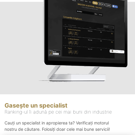
Gasește un specialist
Ranking-ul îi adună pe cei mai buni din industrie
Cauți un specialist in apropierea ta? Verificați motorul
nostru de căutare. Folosiți doar cele mai bune servicii!