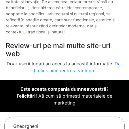
calitate și inovație. De asemenea, colaborarea strânsă cu
beneficiarii și deschiderea către idei contemporane,
adaptate la specificul arhitectural și cultural regional, se
reflectă în spațiile create, care sunt funcționale, estetice și
relevante, răspunzând cerințelor moderne, dar și
contextului tradițional și natural.
Review-uri pe mai multe site-uri
web
Doar userii logați au acces la această informație.
Da-
ți click aici pentru a vă loga.
Este acesta compania dumneavoastră
?
Felicitări!
Aă cum să primești materialele de
marketing
Gheorgheni