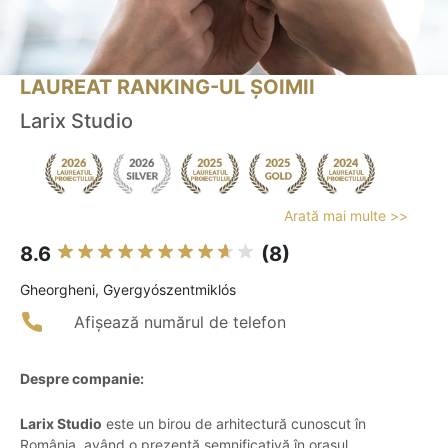
LAUREAT RANKING-UL ȘOIMII
Larix Studio
Arată mai multe >>
8.6
(8)
Gheorgheni, Gyergyószentmiklós
Afișează numărul de telefon
Despre companie:
Larix Studio
este un birou de arhitectură cunoscut în
România, având o prezență semnificativă în orașul