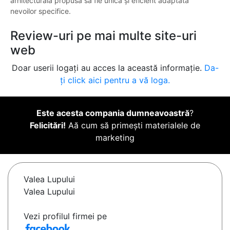
arhitecturală propusă să fie unică și eficient adaptată
nevoilor specifice.
Review-uri pe mai multe site-uri
web
Doar userii logați au acces la această informație.
Da-
ți click aici pentru a vă loga.
Este acesta compania dumneavoastră
?
Felicitări!
Aă cum să primești materialele de
marketing
Valea Lupului
Valea Lupului
Vezi profilul firmei pe