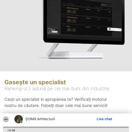
Gasește un specialist
Ranking-ul îi adună pe cei mai buni din industrie
Cauți un specialist in apropierea ta? Verificați motorul
nostru de căutare. Folosiți doar cele mai bune servicii!
ȘOIMII Arhitecturii
Live chat
Căutare
14:48