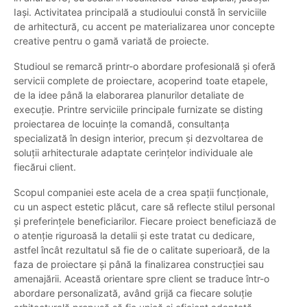
Iași. Activitatea principală a studioului constă în serviciile
de arhitectură, cu accent pe materializarea unor concepte
creative pentru o gamă variată de proiecte.
Studioul se remarcă printr-o abordare profesională și oferă
servicii complete de proiectare, acoperind toate etapele,
de la idee până la elaborarea planurilor detaliate de
execuție. Printre serviciile principale furnizate se disting
proiectarea de locuințe la comandă, consultanța
specializată în design interior, precum și dezvoltarea de
soluții arhitecturale adaptate cerințelor individuale ale
fiecărui client.
Scopul companiei este acela de a crea spații funcționale,
cu un aspect estetic plăcut, care să reflecte stilul personal
și preferințele beneficiarilor. Fiecare proiect beneficiază de
o atenție riguroasă la detalii și este tratat cu dedicare,
astfel încât rezultatul să fie de o calitate superioară, de la
faza de proiectare și până la finalizarea construcției sau
amenajării. Această orientare spre client se traduce într-o
abordare personalizată, având grijă ca fiecare soluție