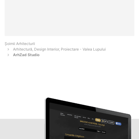
Șoimii Arhitecturii
Arhitectură, Design Interior, Proiectare - Valea Lupului
ArhZad Studio