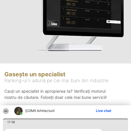
Gasește un specialist
Ranking-ul îi adună pe cei mai buni din industrie
Cauți un specialist in apropierea ta? Verificați motorul
nostru de căutare. Folosiți doar cele mai bune servicii!
ȘOIMII Arhitecturii
Live chat
Căutare
17:36