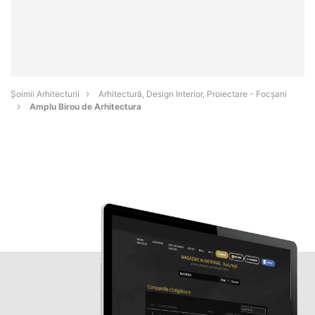
Șoimii Arhitecturii
Arhitectură, Design Interior, Proiectare - Focşani
Amplu Birou de Arhitectura