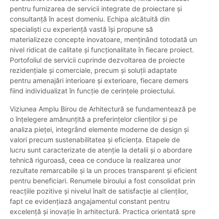
pentru furnizarea de servicii integrate de proiectare și
consultanță în acest domeniu. Echipa alcătuită din
specialiști cu experiență vastă își propune să
materializeze concepte inovatoare, menținând totodată un
nivel ridicat de calitate și funcționalitate în fiecare proiect.
Portofoliul de servicii cuprinde dezvoltarea de proiecte
rezidențiale și comerciale, precum și soluții adaptate
pentru amenajări interioare și exterioare, fiecare demers
fiind individualizat în funcție de cerințele proiectului.
Viziunea Amplu Birou de Arhitectură se fundamentează pe
o înțelegere amănunțită a preferințelor clienților și pe
analiza pieței, integrând elemente moderne de design și
valori precum sustenabilitatea și eficiența. Etapele de
lucru sunt caracterizate de atenție la detalii și o abordare
tehnică riguroasă, ceea ce conduce la realizarea unor
rezultate remarcabile și la un proces transparent și eficient
pentru beneficiari. Renumele biroului a fost consolidat prin
reacțiile pozitive și nivelul înalt de satisfacție al clienților,
fapt ce evidențiază angajamentul constant pentru
excelență și inovație în arhitectură. Practica orientată spre