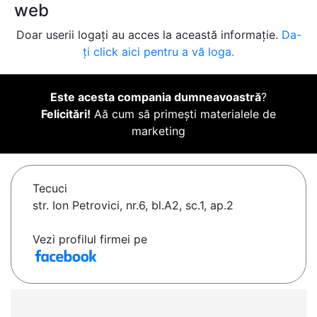
web
Doar userii logați au acces la această informație.
Da-
ți click aici pentru a vă loga.
Este acesta compania dumneavoastră
?
Felicitări!
Aă cum să primești materialele de
marketing
Tecuci
str. Ion Petrovici, nr.6, bl.A2, sc.1, ap.2
Vezi profilul firmei pe