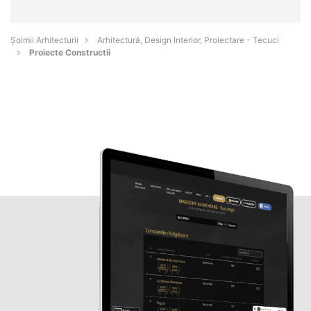
Șoimii Arhitecturii
Arhitectură, Design Interior, Proiectare - Tecuci
Proiecte Constructii