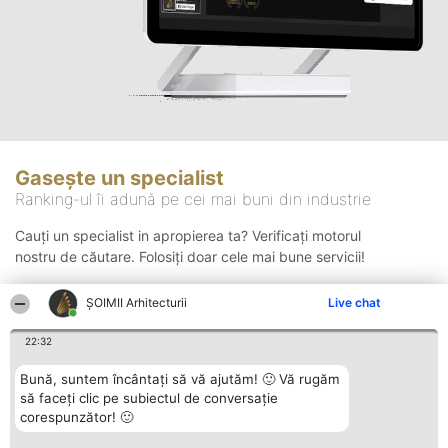
Gasește un specialist
Ranking-ul îi adună pe cei mai buni din industrie
Cauți un specialist in apropierea ta? Verificați motorul
nostru de căutare. Folosiți doar cele mai bune servicii!
ȘOIMII Arhitecturii
Live chat
Căutare
22:32
Bună, suntem încântați să vă ajutăm! 🙂 Vă rugăm
să faceți clic pe subiectul de conversație
corespunzător! 🙂