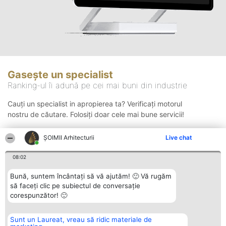
Gasește un specialist
Ranking-ul îi adună pe cei mai buni din industrie
Cauți un specialist in apropierea ta? Verificați motorul
nostru de căutare. Folosiți doar cele mai bune servicii!
ȘOIMII Arhitecturii
Live chat
Căutare
08:02
Bună, suntem încântați să vă ajutăm! 🙂 Vă rugăm
să faceți clic pe subiectul de conversație
corespunzător! 🙂
Sunt un Laureat, vreau să ridic materiale de
Organizator Ranking
Plebiscyt
Contact