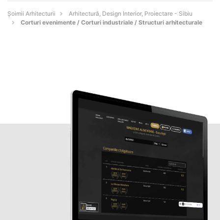
Șoimii Arhitecturii
Arhitectură, Design Interior, Proiectare - Sibiu
Corturi evenimente / Corturi industriale / Structuri arhitecturale