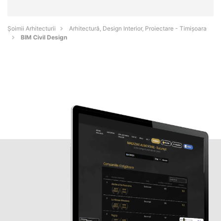
Șoimii Arhitecturii
Arhitectură, Design Interior, Proiectare - Timişoara
BIM Civil Design