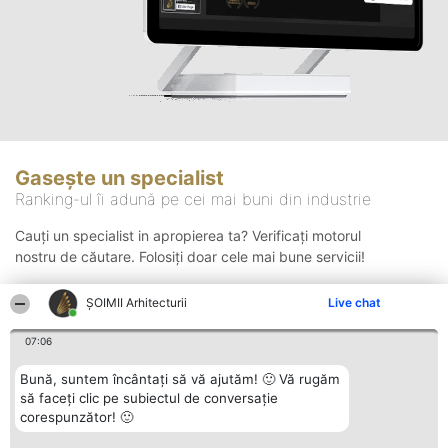
Gasește un specialist
Ranking-ul îi adună pe cei mai buni din industrie
Cauți un specialist in apropierea ta? Verificați motorul
nostru de căutare. Folosiți doar cele mai bune servicii!
ȘOIMII Arhitecturii
Live chat
Căutare
07:06
Bună, suntem încântați să vă ajutăm! 🙂 Vă rugăm
să faceți clic pe subiectul de conversație
corespunzător! 🙂