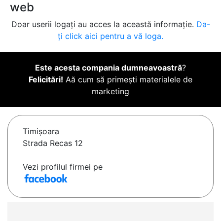
web
Doar userii logați au acces la această informație.
Da-
ți click aici pentru a vă loga.
Este acesta compania dumneavoastră
?
Felicitări!
Aă cum să primești materialele de
marketing
Timişoara
Strada Recas 12
Vezi profilul firmei pe