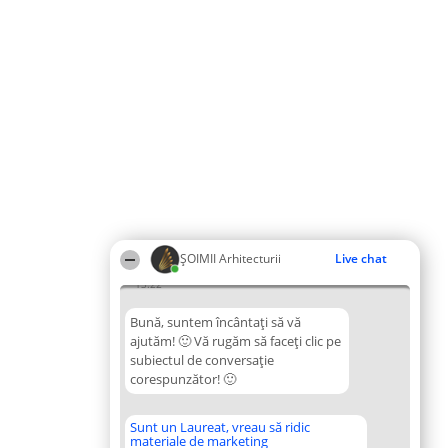
ȘOIMII Arhitecturii
Live chat
13:22
Bună, suntem încântați să vă
ajutăm! 🙂 Vă rugăm să faceți clic pe
subiectul de conversație
corespunzător! 🙂
Sunt un Laureat, vreau să ridic
materiale de marketing