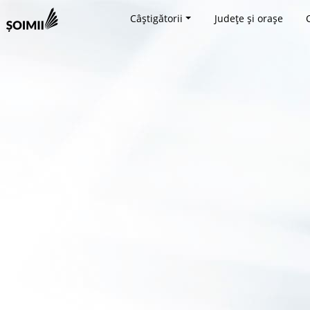
Câștigătorii
Județe și orașe