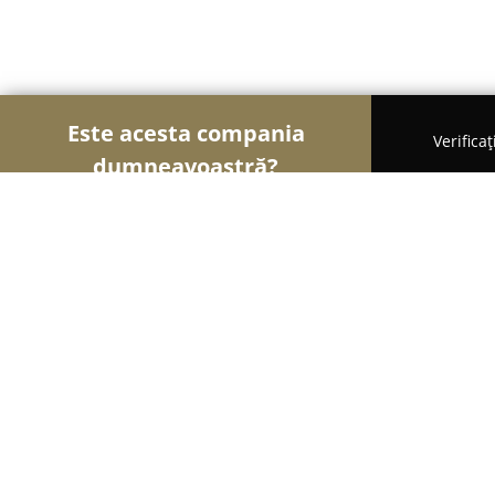
Este acesta compania
Verifica
dumneavoastră?
Șoimii Arhitecturii
Arhitectură, Design Interior, 
D&S Project Construct
8.3
(7)