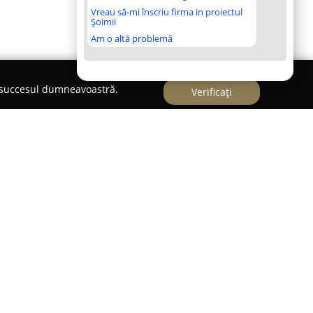
Vreau să-mi înscriu firma in proiectul
Șoimii
Am o altă problemă
e succesul dumneavoastră.
Verificați
birou focalizat pe dezvoltarea proiectelor din
preocupare accentuată pentru elaborarea de
i inginerești care se diferențiază prin siguranță și
că datorită expertizei sale solide și a unei
ite prin implicarea în numeroase proiecte de
un principiu central în relația cu partenerii,