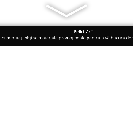
Felicitări!
ți cum puteți obține materiale promoționale pentru a vă bucura d
Proiectare - Timişoara
D&S Project Construct
Despre companie:
D&S Project Construct
este un 
domeniul construcțiilor, cu o 
soluții atât arhitecturale, cât ș
durabilitate. Compania se remar
Arată mai multe >>
experiențe consistente, dobând
profil. Transparența reprezintă 