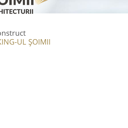
onstruct
ING-UL ȘOIMII