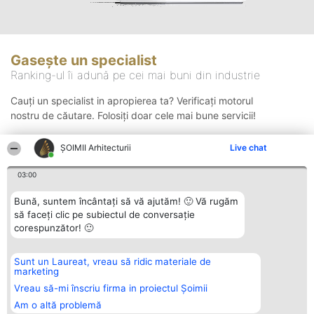
Gasește un specialist
Ranking-ul îi adună pe cei mai buni din industrie
Cauți un specialist in apropierea ta? Verificați motorul
nostru de căutare. Folosiți doar cele mai bune servicii!
ȘOIMII Arhitecturii
Live chat
Căutare
03:00
Bună, suntem încântați să vă ajutăm! 🙂 Vă rugăm
să faceți clic pe subiectul de conversație
corespunzător! 🙂
Sunt un Laureat, vreau să ridic materiale de
Organizator Ranking
Plebiscyt
Contact
marketing
BRIGHT SOLUTIONS BR SRL
Câștigătorii
Contact
Aleea Timisul De Sus 2 Bl. A30
Lista Tuturor
Vreau să-mi înscriu firma in proiectul Șoimii
Sc. A Et. 4 Ap. 13 Cod 061952
Laureaților
Am o altă problemă
București
Reguli