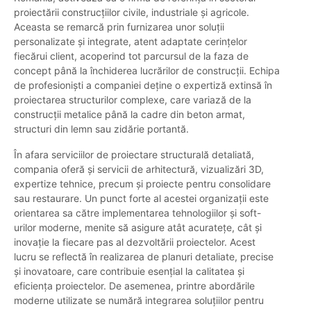
proiectării construcțiilor civile, industriale și agricole.
Aceasta se remarcă prin furnizarea unor soluții
personalizate și integrate, atent adaptate cerințelor
fiecărui client, acoperind tot parcursul de la faza de
concept până la închiderea lucrărilor de construcții. Echipa
de profesioniști a companiei deține o expertiză extinsă în
proiectarea structurilor complexe, care variază de la
construcții metalice până la cadre din beton armat,
structuri din lemn sau zidărie portantă.
În afara serviciilor de proiectare structurală detaliată,
compania oferă și servicii de arhitectură, vizualizări 3D,
expertize tehnice, precum și proiecte pentru consolidare
sau restaurare. Un punct forte al acestei organizații este
orientarea sa către implementarea tehnologiilor și soft-
urilor moderne, menite să asigure atât acuratețe, cât și
inovație la fiecare pas al dezvoltării proiectelor. Acest
lucru se reflectă în realizarea de planuri detaliate, precise
și inovatoare, care contribuie esențial la calitatea și
eficiența proiectelor. De asemenea, printre abordările
moderne utilizate se numără integrarea soluțiilor pentru