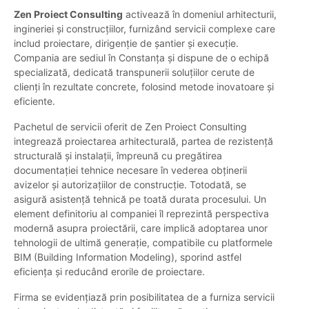
Zen Proiect Consulting
activează în domeniul arhitecturii,
ingineriei și construcțiilor, furnizând servicii complexe care
includ proiectare, dirigenție de șantier și execuție.
Compania are sediul în Constanța și dispune de o echipă
specializată, dedicată transpunerii soluțiilor cerute de
clienți în rezultate concrete, folosind metode inovatoare și
eficiente.
Pachetul de servicii oferit de Zen Proiect Consulting
integrează proiectarea arhitecturală, partea de rezistență
structurală și instalații, împreună cu pregătirea
documentației tehnice necesare în vederea obținerii
avizelor și autorizațiilor de construcție. Totodată, se
asigură asistență tehnică pe toată durata procesului. Un
element definitoriu al companiei îl reprezintă perspectiva
modernă asupra proiectării, care implică adoptarea unor
tehnologii de ultimă generație, compatibile cu platformele
BIM (Building Information Modeling), sporind astfel
eficiența și reducând erorile de proiectare.
Firma se evidențiază prin posibilitatea de a furniza servicii