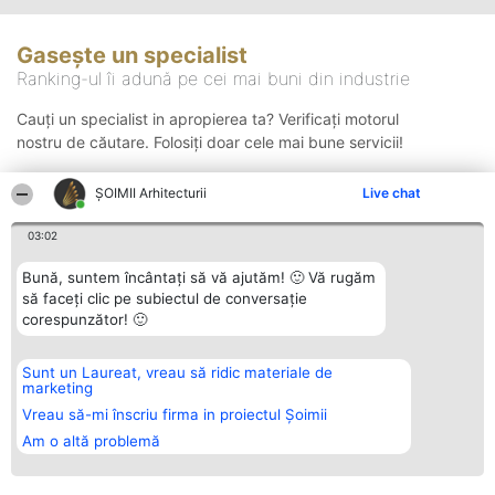
Gasește un specialist
Ranking-ul îi adună pe cei mai buni din industrie
Cauți un specialist in apropierea ta? Verificați motorul
nostru de căutare. Folosiți doar cele mai bune servicii!
ȘOIMII Arhitecturii
Live chat
Căutare
03:02
Bună, suntem încântați să vă ajutăm! 🙂 Vă rugăm
să faceți clic pe subiectul de conversație
corespunzător! 🙂
Sunt un Laureat, vreau să ridic materiale de
Organizator Ranking
Plebiscyt
Contact
marketing
BRIGHT SOLUTIONS BR SRL
Câștigătorii
Contact
Aleea Timisul De Sus 2 Bl. A30
Lista Tuturor
Vreau să-mi înscriu firma in proiectul Șoimii
Sc. A Et. 4 Ap. 13 Cod 061952
Laureaților
Am o altă problemă
București
Reguli
CUI 36737675
Statut
tel: +40 770 990 492
Politica de
confidențialitate