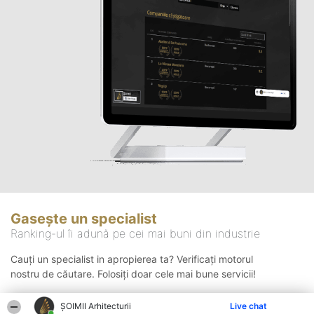
Gasește un specialist
Ranking-ul îi adună pe cei mai buni din industrie
Cauți un specialist in apropierea ta? Verificați motorul
nostru de căutare. Folosiți doar cele mai bune servicii!
ȘOIMII Arhitecturii
Live chat