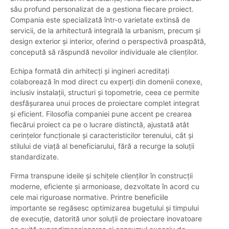
său profund personalizat de a gestiona fiecare proiect.
Compania este specializată într-o varietate extinsă de
servicii, de la arhitectură integrală la urbanism, precum și
design exterior și interior, oferind o perspectivă proaspătă,
concepută să răspundă nevoilor individuale ale clienților.
Echipa formată din arhitecți și ingineri acreditați
colaborează în mod direct cu experți din domenii conexe,
inclusiv instalații, structuri și topometrie, ceea ce permite
desfășurarea unui proces de proiectare complet integrat
și eficient. Filosofia companiei pune accent pe crearea
fiecărui proiect ca pe o lucrare distinctă, ajustată atât
cerințelor funcționale și caracteristicilor terenului, cât și
stilului de viață al beneficiarului, fără a recurge la soluții
standardizate.
Firma transpune ideile și schițele clienților în construcții
moderne, eficiente și armonioase, dezvoltate în acord cu
cele mai riguroase normative. Printre beneficiile
importante se regăsesc optimizarea bugetului și timpului
de execuție, datorită unor soluții de proiectare inovatoare