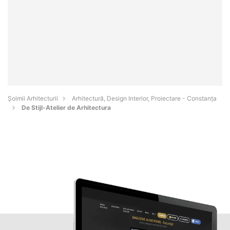
Șoimii Arhitecturii
Arhitectură, Design Interior, Proiectare - Constanţa
De Stijl-Atelier de Arhitectura