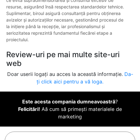
ce evită supradimensionarea și consumul excesiv de
resurse, asigurând însă respectarea standardelor tehnice.
Suplimentar, biroul asigură consultanță pentru obținerea
avizelor și autorizațiilor necesare, gestionând procesul de
la inițiere până la recepție, iar profesionalismul și
seriozitatea reprezintă fundamentul fiecărei etape a
proiectului.
Review-uri pe mai multe site-uri
web
Doar userii logați au acces la această informație.
Da-
ți click aici pentru a vă loga.
Este acesta compania dumneavoastră
?
Felicitări!
Aă cum să primești materialele de
marketing