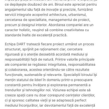
ce depășește douăzeci de ani. Biroul este apreciat pentru
angajamentul său față de inovație și precizie, furnizând
servicii integrate acoperind arhitectura, urbanismul,
cercetarea de specialitate, managementul de proiect,
precum și designul interior. Abordarea companiei are un
caracter holistic, reușind să combine creativitatea cu
standarde înalte de excelență practică.
Echipa DART tratează fiecare proiect urmând un proces
structurat, sprijinit pe raționament clar, cercetare
riguroasă și o atenție deosebită acordată mediului și
responsabilității față de natură. Printre valorile principale
ale companiei se regăsesc integritatea, responsabilitatea
și colaborarea, acestea orientându-se către rezultate
funcționale, sustenabile și relevante. Specialiștii biroului își
mențin statutul de lideri în domeniu printr-o preocupare
constantă pentru învățare și explorarea permanentă a
trendurilor și tehnologiilor noi. Viziunea echipei este să
creeze spații care nu doar corespund cerințelor clienților,
ci și sporesc calitatea vieții și se adaptează perfect
mediului înconjurător, iar devotamentul față de excelență