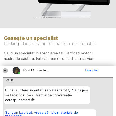
Gasește un specialist
Ranking-ul îi adună pe cei mai buni din industrie
Cauți un specialist in apropierea ta? Verificați motorul
nostru de căutare. Folosiți doar cele mai bune servicii!
ȘOIMII Arhitecturii
Live chat
Căutare
08:43
Bună, suntem încântați să vă ajutăm! 🙂 Vă rugăm
să faceți clic pe subiectul de conversație
corespunzător! 🙂
Sunt un Laureat, vreau să ridic materiale de
Organizator Ranking
Plebiscyt
Contact