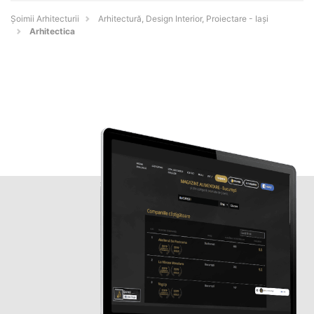
Șoimii Arhitecturii
Arhitectură, Design Interior, Proiectare - Iaşi
Arhitectica