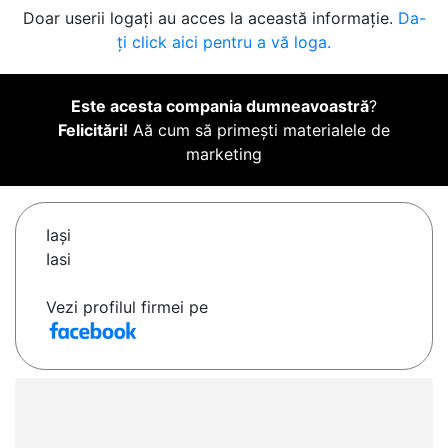
Doar userii logați au acces la această informație.
Da-
ți click aici pentru a vă loga.
Este acesta compania dumneavoastră
?
Felicitări!
Aă cum să primești materialele de
marketing
Iaşi
Iasi
Vezi profilul firmei pe