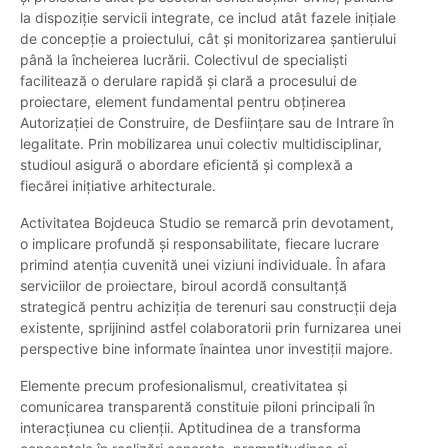
la dispoziție servicii integrate, ce includ atât fazele inițiale
de concepție a proiectului, cât și monitorizarea șantierului
până la încheierea lucrării. Colectivul de specialiști
facilitează o derulare rapidă și clară a procesului de
proiectare, element fundamental pentru obținerea
Autorizației de Construire, de Desființare sau de Intrare în
legalitate. Prin mobilizarea unui colectiv multidisciplinar,
studioul asigură o abordare eficientă și complexă a
fiecărei inițiative arhitecturale.
Activitatea Bojdeuca Studio se remarcă prin devotament,
o implicare profundă și responsabilitate, fiecare lucrare
primind atenția cuvenită unei viziuni individuale. În afara
serviciilor de proiectare, biroul acordă consultanță
strategică pentru achiziția de terenuri sau construcții deja
existente, sprijinind astfel colaboratorii prin furnizarea unei
perspective bine informate înaintea unor investiții majore.
Elemente precum profesionalismul, creativitatea și
comunicarea transparentă constituie piloni principali în
interacțiunea cu clienții. Aptitudinea de a transforma