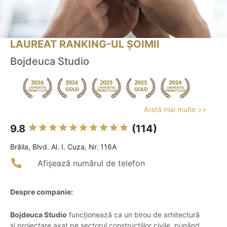
LAUREAT RANKING-UL ȘOIMII
Bojdeuca Studio
Arată mai multe >>
9.8
(114)
Brăila, Blvd. Al. I. Cuza, Nr. 116A
Afișează numărul de telefon
Despre companie:
Bojdeuca Studio
funcționează ca un birou de arhitectură
și proiectare axat pe sectorul construcțiilor civile, punând