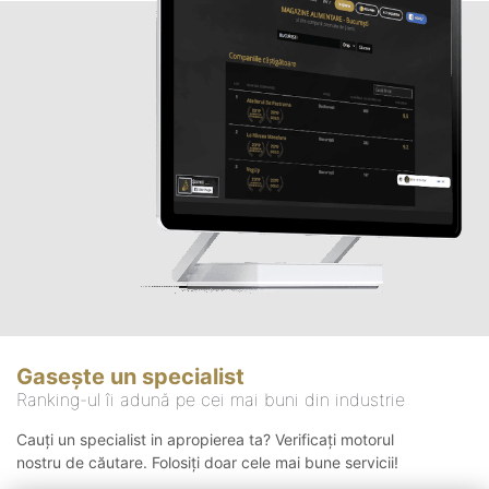
Gasește un specialist
Ranking-ul îi adună pe cei mai buni din industrie
Cauți un specialist in apropierea ta? Verificați motorul
nostru de căutare. Folosiți doar cele mai bune servicii!