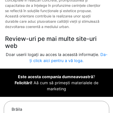
conceptele în realizări concrete, promptitudinea și
capacitatea de a înțelege în profunzime cerințele clienților
se reflectă în soluțiile funcționale și estetice propuse.
Această orientare contribuie la realizarea unor spații
durabile care aduc plusvaloare calității vieții și stimulează
dezvoltarea coerentă a mediului urban.
Review-uri pe mai multe site-uri
web
Doar userii logați au acces la această informație.
Da-
ți click aici pentru a vă loga.
Este acesta compania dumneavoastră
?
Felicitări!
Aă cum să primești materialele de
marketing
Brăila