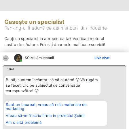
Gasește un specialist
Ranking-ul îi adună pe cei mai buni din industrie
Cauți un specialist in apropierea ta? Verificați motorul
nostru de căutare. Folosiți doar cele mai bune servicii!
ȘOIMII Arhitecturii
Live chat
Căutare
11:41
Bună, suntem încântați să vă ajutăm! 🙂 Vă rugăm
să faceți clic pe subiectul de conversație
corespunzător! 🙂
Sunt un Laureat, vreau să ridic materiale de
Organizator Ranking
Plebiscyt
Contact
marketing
BRIGHT SOLUTIONS BR SRL
Câștigătorii
Contact
Aleea Timisul De Sus 2 Bl. A30
Lista Tuturor
Vreau să-mi înscriu firma in proiectul Șoimii
Sc. A Et. 4 Ap. 13 Cod 061952
Laureaților
Am o altă problemă
București
Reguli
CUI 36737675
Statut