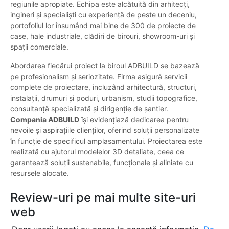
regiunile apropiate. Echipa este alcătuită din arhitecți,
ingineri și specialiști cu experiență de peste un deceniu,
portofoliul lor însumând mai bine de 300 de proiecte de
case, hale industriale, clădiri de birouri, showroom-uri și
spații comerciale.
Abordarea fiecărui proiect la biroul ADBUILD se bazează
pe profesionalism și seriozitate. Firma asigură servicii
complete de proiectare, incluzând arhitectură, structuri,
instalații, drumuri și poduri, urbanism, studii topografice,
consultanță specializată și dirigenție de șantier.
Compania ADBUILD
își evidențiază dedicarea pentru
nevoile și aspirațiile clienților, oferind soluții personalizate
în funcție de specificul amplasamentului. Proiectarea este
realizată cu ajutorul modelelor 3D detaliate, ceea ce
garantează soluții sustenabile, funcționale și aliniate cu
resursele alocate.
Review-uri pe mai multe site-uri
web