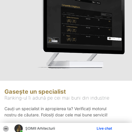
Gasește un specialist
Ranking-ul îi adună pe cei mai buni din industrie
Cauți un specialist in apropierea ta? Verificați motorul
nostru de căutare. Folosiți doar cele mai bune servicii!
ȘOIMII Arhitecturii
Live chat