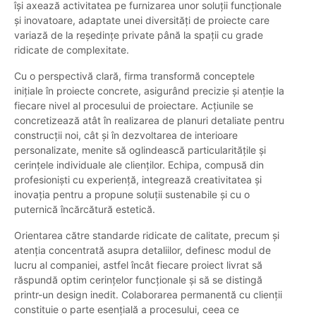
își axează activitatea pe furnizarea unor soluții funcționale
și inovatoare, adaptate unei diversități de proiecte care
variază de la reședințe private până la spații cu grade
ridicate de complexitate.
Cu o perspectivă clară, firma transformă conceptele
inițiale în proiecte concrete, asigurând precizie și atenție la
fiecare nivel al procesului de proiectare. Acțiunile se
concretizează atât în realizarea de planuri detaliate pentru
construcții noi, cât și în dezvoltarea de interioare
personalizate, menite să oglindească particularitățile și
cerințele individuale ale clienților. Echipa, compusă din
profesioniști cu experiență, integrează creativitatea și
inovația pentru a propune soluții sustenabile și cu o
puternică încărcătură estetică.
Orientarea către standarde ridicate de calitate, precum și
atenția concentrată asupra detaliilor, definesc modul de
lucru al companiei, astfel încât fiecare proiect livrat să
răspundă optim cerințelor funcționale și să se distingă
printr-un design inedit. Colaborarea permanentă cu clienții
constituie o parte esențială a procesului, ceea ce