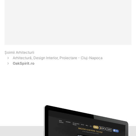
Șoimii Arhitecturii
Arhitectură, Design Interior, Proiectare - Cluj-Napoca
OakSpirit.ro