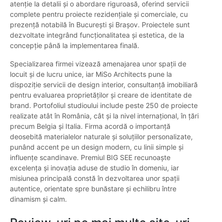
atenție la detalii și o abordare riguroasă, oferind servicii
complete pentru proiecte rezidențiale și comerciale, cu
prezență notabilă în București și Brașov. Proiectele sunt
dezvoltate integrând funcționalitatea și estetica, de la
concepție până la implementarea finală.
Specializarea firmei vizează amenajarea unor spații de
locuit și de lucru unice, iar MiSo Architects pune la
dispoziție servicii de design interior, consultanță imobiliară
pentru evaluarea proprietăților și creare de identitate de
brand. Portofoliul studioului include peste 250 de proiecte
realizate atât în România, cât și la nivel internațional, în țări
precum Belgia și Italia. Firma acordă o importanță
deosebită materialelor naturale și soluțiilor personalizate,
punând accent pe un design modern, cu linii simple și
influențe scandinave. Premiul BIG SEE recunoaște
excelența și inovația aduse de studio în domeniu, iar
misiunea principală constă în dezvoltarea unor spații
autentice, orientate spre bunăstare și echilibru între
dinamism și calm.