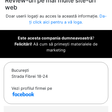
Review-uri pe mai multe site-uri
web
Doar userii logați au acces la această informație.
Da-
ți click aici pentru a vă loga.
Este acesta compania dumneavoastră
?
Felicitări!
Aă cum să primești materialele de
marketing
Bucureşti
Strada Fibrei 18-24
Vezi profilul firmei pe