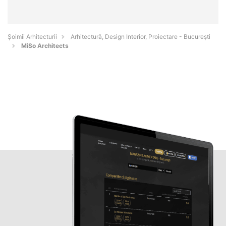
Șoimii Arhitecturii
Arhitectură, Design Interior, Proiectare - Bucureşti
MiSo Architects