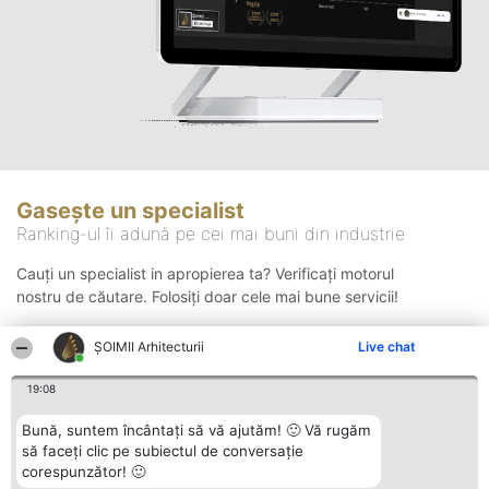
Gasește un specialist
Ranking-ul îi adună pe cei mai buni din industrie
Cauți un specialist in apropierea ta? Verificați motorul
nostru de căutare. Folosiți doar cele mai bune servicii!
ȘOIMII Arhitecturii
Live chat
Căutare
19:08
Bună, suntem încântați să vă ajutăm! 🙂 Vă rugăm
să faceți clic pe subiectul de conversație
corespunzător! 🙂