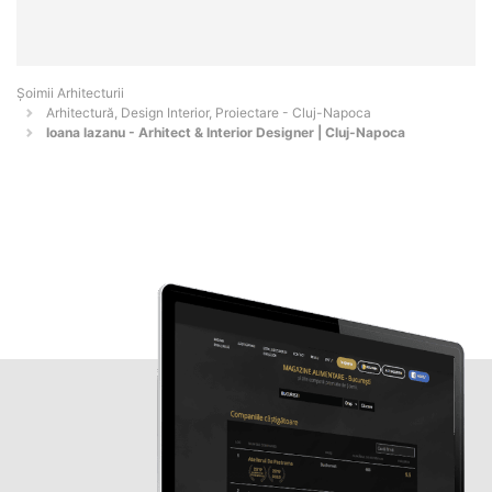
Șoimii Arhitecturii
Arhitectură, Design Interior, Proiectare - Cluj-Napoca
Ioana lazanu - Arhitect & Interior Designer | Cluj-Napoca