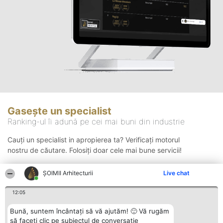
Gasește un specialist
Ranking-ul îi adună pe cei mai buni din industrie
Cauți un specialist in apropierea ta? Verificați motorul
nostru de căutare. Folosiți doar cele mai bune servicii!
ȘOIMII Arhitecturii
Live chat
Căutare
12:05
Bună, suntem încântați să vă ajutăm! 🙂 Vă rugăm
să faceți clic pe subiectul de conversație