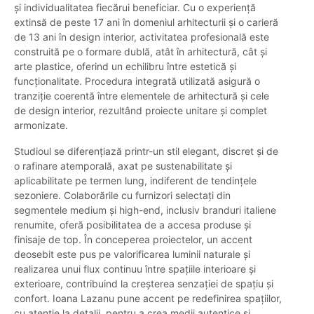
și individualitatea fiecărui beneficiar. Cu o experiență
extinsă de peste 17 ani în domeniul arhitecturii și o carieră
de 13 ani în design interior, activitatea profesională este
construită pe o formare dublă, atât în arhitectură, cât și
arte plastice, oferind un echilibru între estetică și
funcționalitate. Procedura integrată utilizată asigură o
tranziție coerentă între elementele de arhitectură și cele
de design interior, rezultând proiecte unitare și complet
armonizate.
Studioul se diferențiază printr-un stil elegant, discret și de
o rafinare atemporală, axat pe sustenabilitate și
aplicabilitate pe termen lung, indiferent de tendințele
sezoniere. Colaborările cu furnizori selectați din
segmentele medium și high-end, inclusiv branduri italiene
renumite, oferă posibilitatea de a accesa produse și
finisaje de top. În conceperea proiectelor, un accent
deosebit este pus pe valorificarea luminii naturale și
realizarea unui flux continuu între spațiile interioare și
exterioare, contribuind la creșterea senzației de spațiu și
confort. Ioana Lazanu pune accent pe redefinirea spațiilor,
cu atenție la detalii, pentru a crea medii autentice și