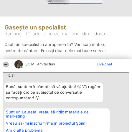
Gasește un specialist
Ranking-ul îi adună pe cei mai buni din industrie
Cauți un specialist in apropierea ta? Verificați motorul
nostru de căutare. Folosiți doar cele mai bune servicii!
ȘOIMII Arhitecturii
Live chat
Căutare
12:21
Bună, suntem încântați să vă ajutăm! 🙂 Vă rugăm
să faceți clic pe subiectul de conversație
corespunzător! 🙂
Sunt un Laureat, vreau să ridic materiale de
Organizator Ranking
Plebiscyt
Contact
marketing
BRIGHT SOLUTIONS BR SRL
Câștigătorii
Contact
Aleea Timisul De Sus 2 Bl. A30
Lista Tuturor
Vreau să-mi înscriu firma in proiectul Șoimii
Sc. A Et. 4 Ap. 13 Cod 061952
Laureaților
Am o altă problemă
București
Reguli