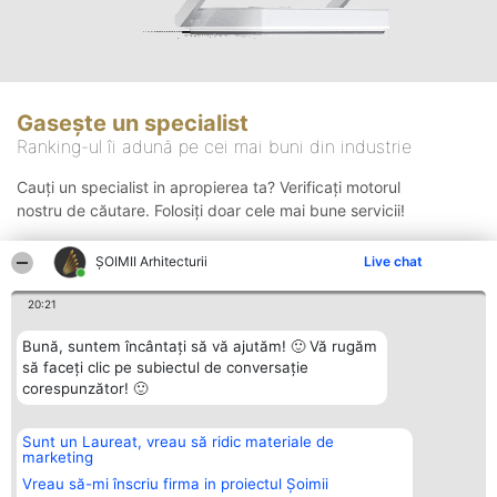
Gasește un specialist
Ranking-ul îi adună pe cei mai buni din industrie
Cauți un specialist in apropierea ta? Verificați motorul
nostru de căutare. Folosiți doar cele mai bune servicii!
ȘOIMII Arhitecturii
Live chat
Căutare
20:21
Bună, suntem încântați să vă ajutăm! 🙂 Vă rugăm
să faceți clic pe subiectul de conversație
corespunzător! 🙂
Sunt un Laureat, vreau să ridic materiale de
Organizator Ranking
Plebiscyt
Contact
marketing
BRIGHT SOLUTIONS BR SRL
Câștigătorii
Contact
Aleea Timisul De Sus 2 Bl. A30
Lista Tuturor
Vreau să-mi înscriu firma in proiectul Șoimii
Sc. A Et. 4 Ap. 13 Cod 061952
Laureaților