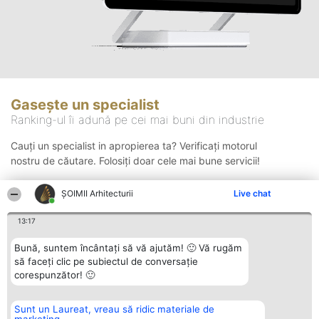
Gasește un specialist
Ranking-ul îi adună pe cei mai buni din industrie
Cauți un specialist in apropierea ta? Verificați motorul
nostru de căutare. Folosiți doar cele mai bune servicii!
ȘOIMII Arhitecturii
Live chat
Căutare
13:17
Bună, suntem încântați să vă ajutăm! 🙂 Vă rugăm
să faceți clic pe subiectul de conversație
corespunzător! 🙂
Sunt un Laureat, vreau să ridic materiale de
Organizator Ranking
Plebiscyt
Contact