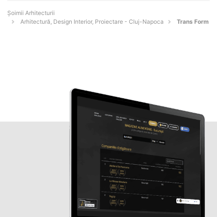
Șoimii Arhitecturii
Arhitectură, Design Interior, Proiectare - Cluj-Napoca
Trans Form