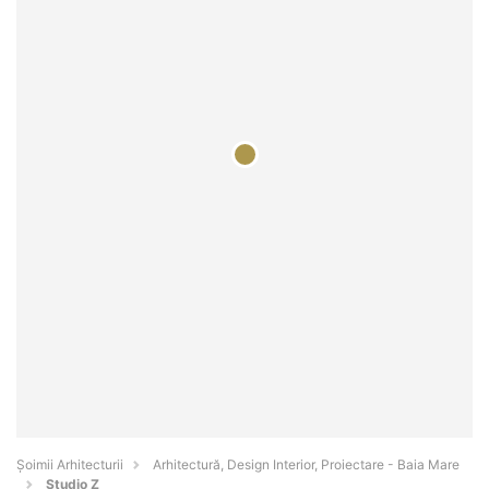
Șoimii Arhitecturii
Arhitectură, Design Interior, Proiectare - Baia Mare
Studio Z