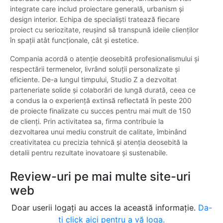
integrate care includ proiectare generală, urbanism și
design interior. Echipa de specialiști tratează fiecare
proiect cu seriozitate, reușind să transpună ideile clienților
în spații atât funcționale, cât și estetice.
Compania acordă o atenție deosebită profesionalismului și
respectării termenelor, livrând soluții personalizate și
eficiente. De-a lungul timpului, Studio Z a dezvoltat
parteneriate solide și colaborări de lungă durată, ceea ce
a condus la o experiență extinsă reflectată în peste 200
de proiecte finalizate cu succes pentru mai mult de 150
de clienți. Prin activitatea sa, firma contribuie la
dezvoltarea unui mediu construit de calitate, îmbinând
creativitatea cu precizia tehnică și atenția deosebită la
detalii pentru rezultate inovatoare și sustenabile.
Review-uri pe mai multe site-uri
web
Doar userii logați au acces la această informație.
Da-
ți click aici pentru a vă loga.