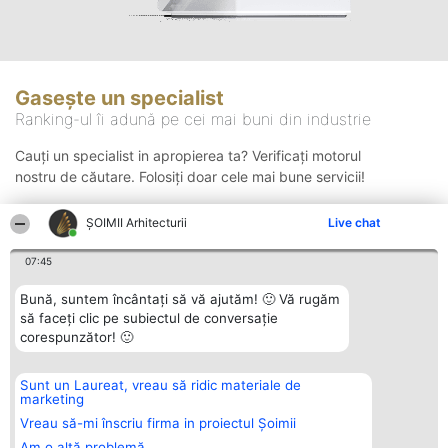
Gasește un specialist
Ranking-ul îi adună pe cei mai buni din industrie
Cauți un specialist in apropierea ta? Verificați motorul
nostru de căutare. Folosiți doar cele mai bune servicii!
ȘOIMII Arhitecturii
Live chat
Căutare
07:45
Bună, suntem încântați să vă ajutăm! 🙂 Vă rugăm
să faceți clic pe subiectul de conversație
corespunzător! 🙂
Sunt un Laureat, vreau să ridic materiale de
Organizator Ranking
Plebiscyt
Contact
marketing
BRIGHT SOLUTIONS BR SRL
Câștigătorii
Contact
Aleea Timisul De Sus 2 Bl. A30
Lista Tuturor
Vreau să-mi înscriu firma in proiectul Șoimii
Sc. A Et. 4 Ap. 13 Cod 061952
Laureaților
Am o altă problemă
București
Reguli