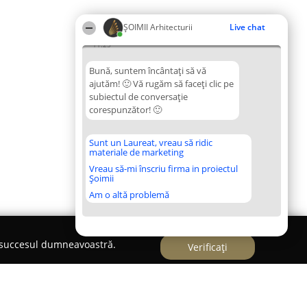
ȘOIMII Arhitecturii
Live chat
11:25
Bună, suntem încântați să vă
ajutăm! 🙂 Vă rugăm să faceți clic pe
subiectul de conversație
corespunzător! 🙂
Sunt un Laureat, vreau să ridic
materiale de marketing
Vreau să-mi înscriu firma in proiectul
Șoimii
Am o altă problemă
e succesul dumneavoastră.
Verificați
 Amenajari interioare