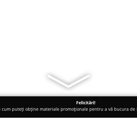
Felicitări!
ți cum puteți obține materiale promoționale pentru a vă bucura d
Proiectare - Bacău
MAIN Architecture - Birou de Arhitectura si