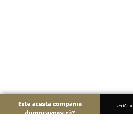
Este acesta compania
Verifica
dumneavoastră?
Șoimii Arhitecturii
Arhitectură, Design Interior, 