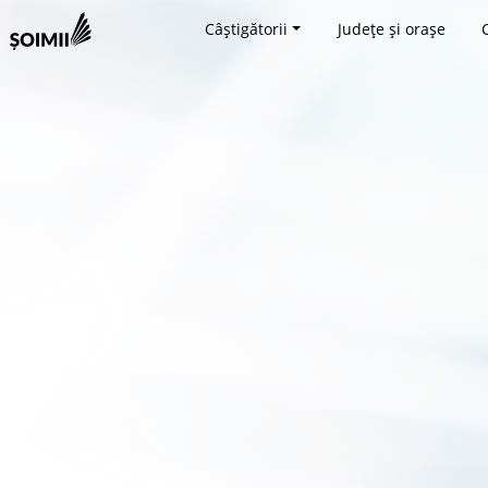
Câștigătorii
Județe și orașe