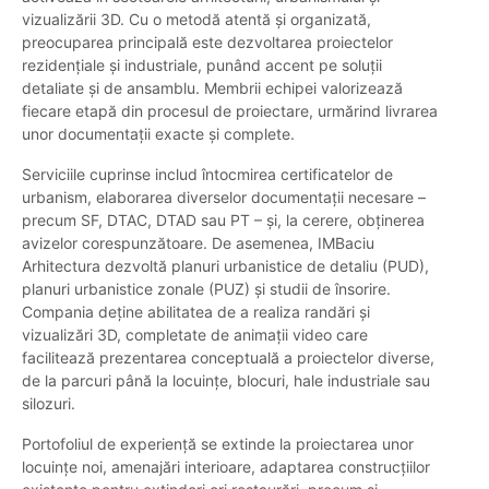
vizualizării 3D. Cu o metodă atentă și organizată,
preocuparea principală este dezvoltarea proiectelor
rezidențiale și industriale, punând accent pe soluții
detaliate și de ansamblu. Membrii echipei valorizează
fiecare etapă din procesul de proiectare, urmărind livrarea
unor documentații exacte și complete.
Serviciile cuprinse includ întocmirea certificatelor de
urbanism, elaborarea diverselor documentații necesare –
precum SF, DTAC, DTAD sau PT – și, la cerere, obținerea
avizelor corespunzătoare. De asemenea, IMBaciu
Arhitectura dezvoltă planuri urbanistice de detaliu (PUD),
planuri urbanistice zonale (PUZ) și studii de însorire.
Compania deține abilitatea de a realiza randări și
vizualizări 3D, completate de animații video care
facilitează prezentarea conceptuală a proiectelor diverse,
de la parcuri până la locuințe, blocuri, hale industriale sau
silozuri.
Portofoliul de experiență se extinde la proiectarea unor
locuințe noi, amenajări interioare, adaptarea construcțiilor