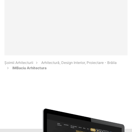
Șoimii Arhitecturii
Arhitectură, Design Interior, Proiectare - Brăila
IMBaciu Arhitectura