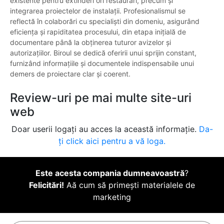
existente pentru extinderi ori restaurări, precum și
integrarea proiectelor de instalații. Profesionalismul se
reflectă în colaborări cu specialiști din domeniu, asigurând
eficiența și rapiditatea procesului, din etapa inițială de
documentare până la obținerea tuturor avizelor și
autorizațiilor. Biroul se dedică oferirii unui sprijin constant,
furnizând informațiile și documentele indispensabile unui
demers de proiectare clar și coerent.
Review-uri pe mai multe site-uri
web
Doar userii logați au acces la această informație.
Da-
ți click aici pentru a vă loga.
Este acesta compania dumneavoastră
?
Felicitări!
Aă cum să primești materialele de
marketing