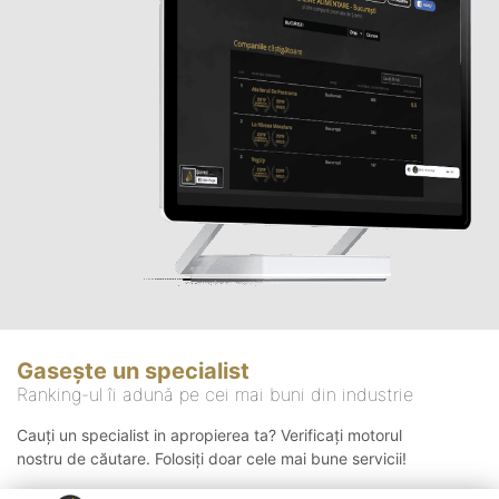
Gasește un specialist
Ranking-ul îi adună pe cei mai buni din industrie
Cauți un specialist in apropierea ta? Verificați motorul
nostru de căutare. Folosiți doar cele mai bune servicii!