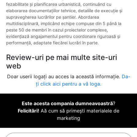
fezabilitate și planificarea urbanistică, continuând cu
elaborarea documentațiilor tehnice, detaliile de execuție și
supravegherea lucrărilor pe șantier. Abordarea
multidisciplinară, implicând echipe compuse din 5 până la
peste 50 de membri în cazul proiectelor complexe,
evidențiază angajamentul pentru coordonare riguroasă și
performanță, adaptate fiecărei lucrări în parte.
Review-uri pe mai multe site-uri
web
Doar userii logați au acces la această informație.
Da-
ți click aici pentru a vă loga.
Este acesta compania dumneavoastră
?
Felicitări!
Aă cum să primești materialele de
marketing