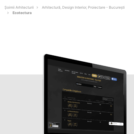
Șoimii Arhitecturii
Arhitectură, Design Interior, Proiectare - Bucureşti
Ecotectura