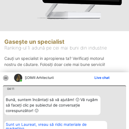
Gasește un specialist
Ranking-ul îi adună pe cei mai buni din industrie
Cauți un specialist in apropierea ta? Verificați motorul
nostru de căutare. Folosiți doar cele mai bune servicii!
ȘOIMII Arhitecturii
Live chat
Căutare
04:11
Bună, suntem încântați să vă ajutăm! 🙂 Vă rugăm
să faceți clic pe subiectul de conversație
corespunzător! 🙂
Sunt un Laureat, vreau să ridic materiale de
Organizator Ranking
Plebiscyt
Contact
marketing