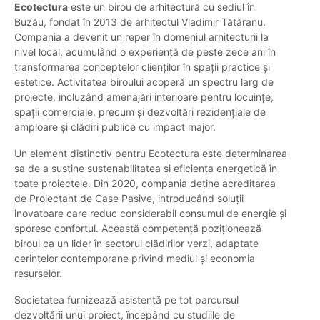
Ecotectura
este un birou de arhitectură cu sediul în
Buzău, fondat în 2013 de arhitectul Vladimir Tătăranu.
Compania a devenit un reper în domeniul arhitecturii la
nivel local, acumulând o experiență de peste zece ani în
transformarea conceptelor clienților în spații practice și
estetice. Activitatea biroului acoperă un spectru larg de
proiecte, incluzând amenajări interioare pentru locuințe,
spații comerciale, precum și dezvoltări rezidențiale de
amploare și clădiri publice cu impact major.
Un element distinctiv pentru Ecotectura este determinarea
sa de a susține sustenabilitatea și eficiența energetică în
toate proiectele. Din 2020, compania deține acreditarea
de Proiectant de Case Pasive, introducând soluții
inovatoare care reduc considerabil consumul de energie și
sporesc confortul. Această competență poziționează
biroul ca un lider în sectorul clădirilor verzi, adaptate
cerințelor contemporane privind mediul și economia
resurselor.
Societatea furnizează asistență pe tot parcursul
dezvoltării unui proiect, începând cu studiile de