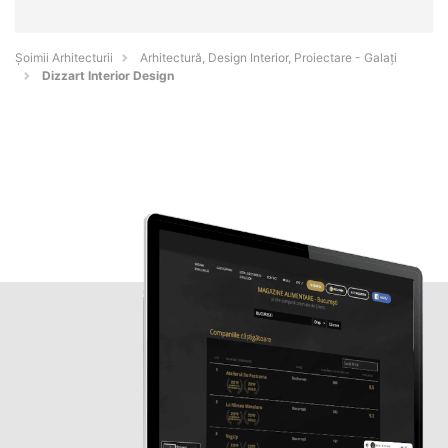
Șoimii Arhitecturii
Arhitectură, Design Interior, Proiectare - Galaţi
Dizzart Interior Design