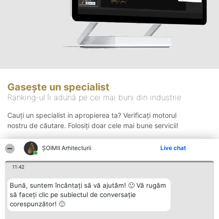
Gasește un specialist
Ranking-ul îi adună pe cei mai buni din industrie
Cauți un specialist in apropierea ta? Verificați motorul
nostru de căutare. Folosiți doar cele mai bune servicii!
ȘOIMII Arhitecturii
Live chat
Căutare
11:42
Bună, suntem încântați să vă ajutăm! 🙂 Vă rugăm
să faceți clic pe subiectul de conversație
corespunzător! 🙂