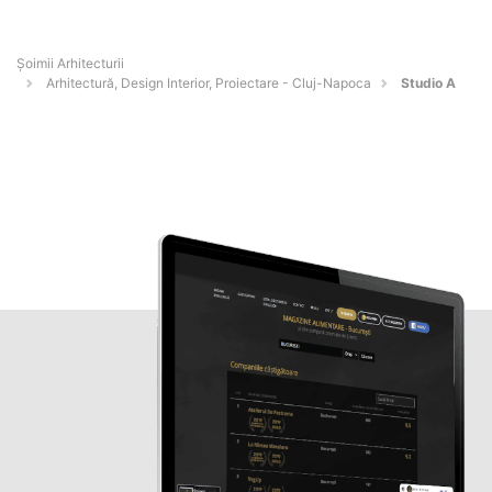
Șoimii Arhitecturii
Arhitectură, Design Interior, Proiectare - Cluj-Napoca
Studio A