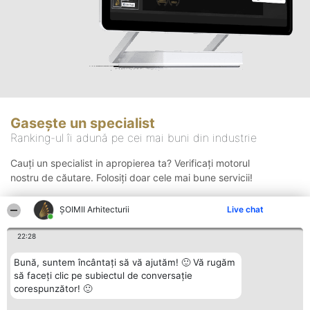
Gasește un specialist
Ranking-ul îi adună pe cei mai buni din industrie
Cauți un specialist in apropierea ta? Verificați motorul
nostru de căutare. Folosiți doar cele mai bune servicii!
ȘOIMII Arhitecturii
Live chat
Căutare
22:28
Bună, suntem încântați să vă ajutăm! 🙂 Vă rugăm
să faceți clic pe subiectul de conversație
corespunzător! 🙂