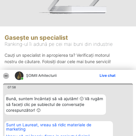
Gasește un specialist
Ranking-ul îi adună pe cei mai buni din industrie
Cauți un specialist in apropierea ta? Verificați motorul
nostru de căutare. Folosiți doar cele mai bune servicii!
ȘOIMII Arhitecturii
Live chat
Căutare
07:58
Bună, suntem încântați să vă ajutăm! 🙂 Vă rugăm
să faceți clic pe subiectul de conversație
corespunzător! 🙂
Sunt un Laureat, vreau să ridic materiale de
Organizator Ranking
Plebiscyt
Contact
marketing
BRIGHT SOLUTIONS BR SRL
Câștigătorii
Contact
Aleea Timisul De Sus 2 Bl. A30
Lista Tuturor