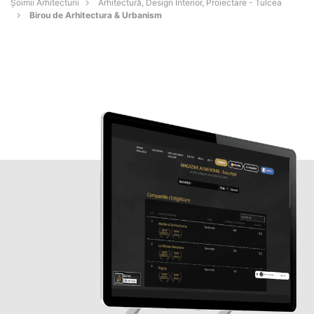
Șoimii Arhitecturii
Arhitectură, Design Interior, Proiectare - Tulcea
Birou de Arhitectura & Urbanism