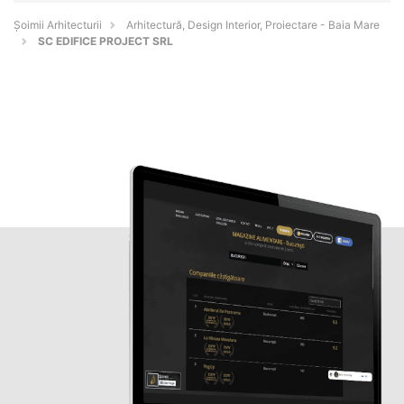
Șoimii Arhitecturii
Arhitectură, Design Interior, Proiectare - Baia Mare
SC EDIFICE PROJECT SRL