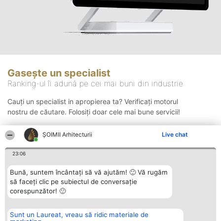
Gasește un specialist
Ranking-ul îi adună pe cei mai buni din industrie
Cauți un specialist in apropierea ta? Verificați motorul
nostru de căutare. Folosiți doar cele mai bune servicii!
ȘOIMII Arhitecturii
Live chat
Căutare
23:06
Bună, suntem încântați să vă ajutăm! 🙂 Vă rugăm
să faceți clic pe subiectul de conversație
corespunzător! 🙂
Sunt un Laureat, vreau să ridic materiale de
Organizator Ranking
Plebiscyt
Contact