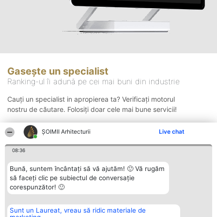
Gasește un specialist
Ranking-ul îi adună pe cei mai buni din industrie
Cauți un specialist in apropierea ta? Verificați motorul
nostru de căutare. Folosiți doar cele mai bune servicii!
ȘOIMII Arhitecturii
Live chat
Căutare
08:36
Bună, suntem încântați să vă ajutăm! 🙂 Vă rugăm
să faceți clic pe subiectul de conversație
corespunzător! 🙂
Sunt un Laureat, vreau să ridic materiale de
Organizator Ranking
Plebiscyt
Contact