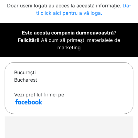
Doar userii logați au acces la această informație.
Da-
ți click aici pentru a vă loga.
Este acesta compania dumneavoastră
?
Felicitări!
Aă cum să primești materialele de
marketing
Bucureşti
Bucharest
Vezi profilul firmei pe