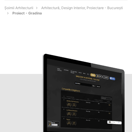
Șoimii Arhitecturii
Arhitectură, Design Interior, Proiectare - Bucureşti
Proiect - Gradina