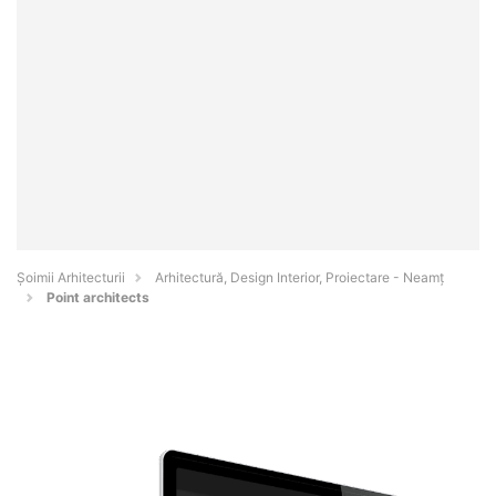
Șoimii Arhitecturii
Arhitectură, Design Interior, Proiectare - Neamţ
Point architects