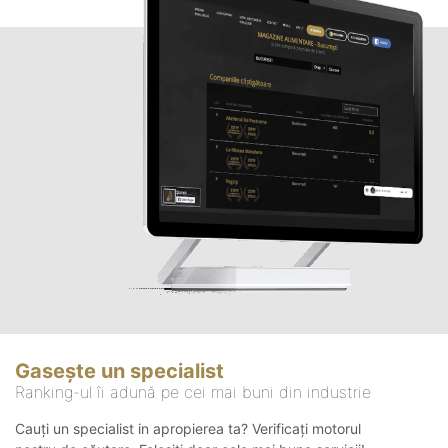
Gasește un specialist
Ranking-ul îi adună pe cei mai buni din industrie
Cauți un specialist in apropierea ta? Verificați motorul