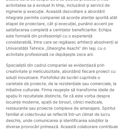
activitatea sa a evoluat în timp, incluzând și servicii de
inginerie și execuție. Această dezvoltare a abordării
integrate permite companiei să acorde atenție sporită atât
etapei de proiectare, cât și execuției, punând accent pe
satisfacerea completă a cerințelor beneficiarilor. Echipa
este formată din profesioniști cu o experiență
considerabilă, între care se regăsesc arhitecți absolvenți ai
Universității Tehnice „Gheorghe Asachi” din Iași, cu o
activitate profesională ce depășește zece ani.
Specialiștii din cadrul companiei se evidențiază prin
creativitate și meticulozitate, abordând fiecare proiect cu
soluții inovatoare. Portofoliul de lucrări cuprinde o
varietate de proiecte, de la rezidențiale sau comerciale, la
inițiative culturale. Firma reușește să transforme ideile de
spațiu în rezultatele distincte, fie că este vorba despre
locuințe moderne, spații de birouri, clinici medicale,
restaurante sau proiecte complexe de amenajare. Spiritul
familial al colectivului se reflectă într-un climat de lucru
deschis, unde comunicarea și identificarea soluțiilor la
diverse provocări primează. Această colaborare contribuie