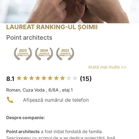
LAUREAT RANKING-UL ȘOIMII
Point architects
Arată mai multe >>
8.1
(15)
Roman, Cuza Voda , 6/6A , etaj 1
Afișează numărul de telefon
Despre companie:
Point architects
a fost inițial fondată de familia
Sescioreanu cu scopul de a se dedica proiectării, însă