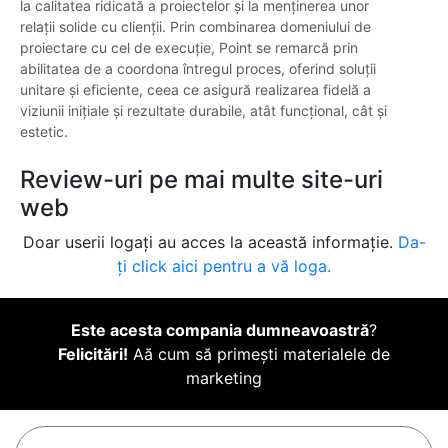
la calitatea ridicată a proiectelor și la menținerea unor
relații solide cu clienții. Prin combinarea domeniului de
proiectare cu cel de execuție, Point se remarcă prin
abilitatea de a coordona întregul proces, oferind soluții
unitare și eficiente, ceea ce asigură realizarea fidelă a
viziunii inițiale și rezultate durabile, atât funcțional, cât și
estetic.
Review-uri pe mai multe site-uri
web
Doar userii logați au acces la această informație.
Da-
ți click aici pentru a vă loga.
Este acesta compania dumneavoastră
?
Felicitări!
Aă cum să primești materialele de
marketing