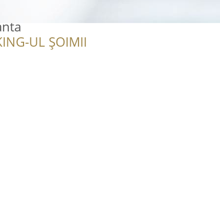
anta
ING-UL ȘOIMII