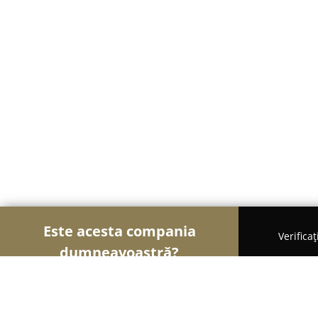
Este acesta compania
Verifica
dumneavoastră?
Șoimii Arhitecturii
Arhitectură, Design Interior, 