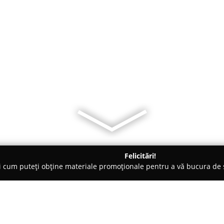
Felicitări!
ți cum puteți obține materiale promoționale pentru a vă bucura d
Proiectare - Constanţa
arhitect Constanta