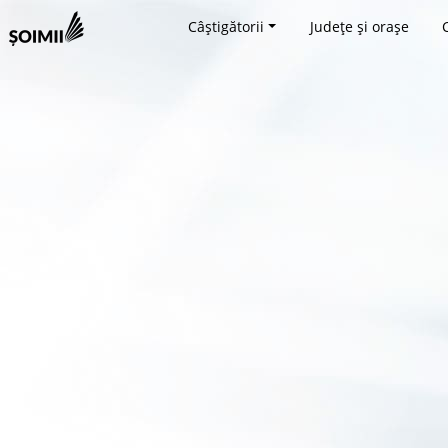
Câștigătorii
Județe și orașe