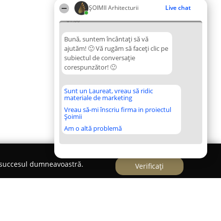
ȘOIMII Arhitecturii
Live chat
01:06
Bună, suntem încântați să vă
ajutăm! 🙂 Vă rugăm să faceți clic pe
subiectul de conversație
corespunzător! 🙂
Sunt un Laureat, vreau să ridic
materiale de marketing
Vreau să-mi înscriu firma in proiectul
Șoimii
Am o altă problemă
e succesul dumneavoastră.
Verificați