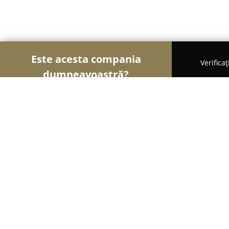
Este acesta compania
Verifica
dumneavoastră?
Șoimii Arhitecturii
Arhitectură, Design Interior, P
Alin Gabriel Popa Birou Individual d
8.5
(5)