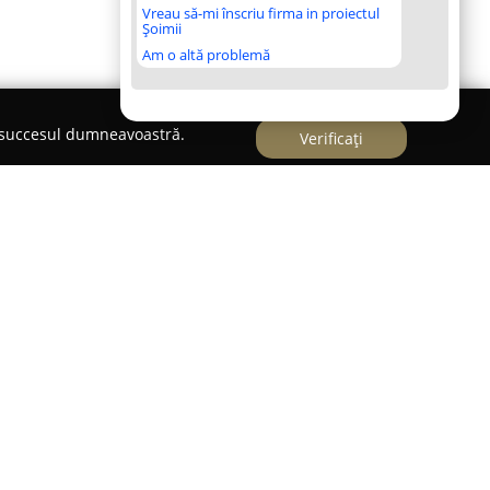
Vreau să-mi înscriu firma in proiectul
Șoimii
Am o altă problemă
e succesul dumneavoastră.
Verificați
ctura
 Individual de Arhitectură
furnizează o gamă
are arhitecturală, adresându-se atât sectorului
rial. Cu o experiență considerabilă în domeniu,
ealizării locuințelor individuale, acordând o
ității spațiului, cât și componentei estetice.