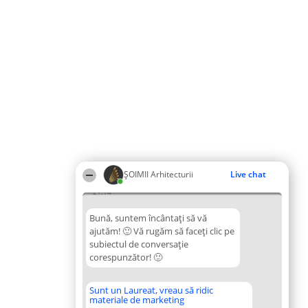
ȘOIMII Arhitecturii
Live chat
21:14
Bună, suntem încântați să vă
ajutăm! 🙂 Vă rugăm să faceți clic pe
subiectul de conversație
corespunzător! 🙂
Sunt un Laureat, vreau să ridic
materiale de marketing