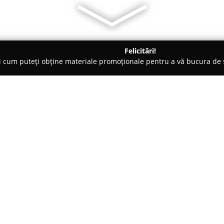
Felicitări!
ți cum puteți obține materiale promoționale pentru a vă bucura d
roiectare - Piteşti
Alin Gabriel Popa Birou Individual de Arhite
e Arhitectura
Despre companie:
Biroul
Alin Gabriel Popa Birou
completă de servicii de proiect
rezidențial, cât și celui indust
biroul se concentrează asupra r
Arată mai multe >>
importanță egală atât funcțional