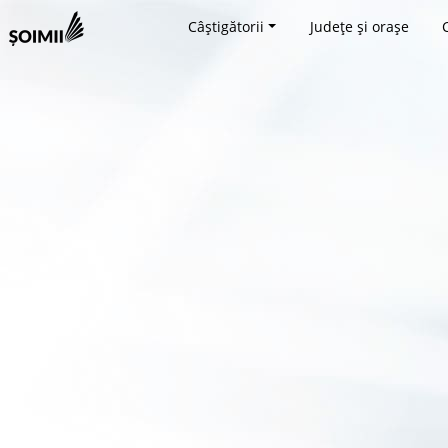
Câștigătorii
Județe și orașe