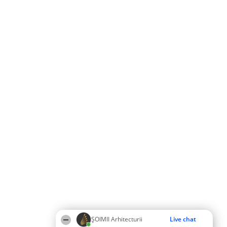
ȘOIMII Arhitecturii
Live chat