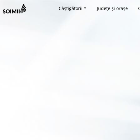
Câștigătorii
Județe și orașe