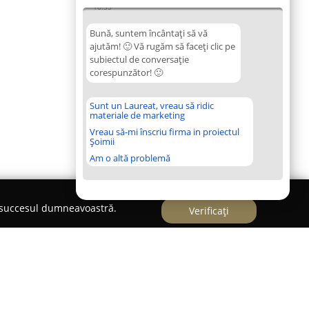
16:53
Bună, suntem încântați să vă
ajutăm! 🙂 Vă rugăm să faceți clic pe
subiectul de conversație
corespunzător! 🙂
Sunt un Laureat, vreau să ridic
materiale de marketing
Vreau să-mi înscriu firma in proiectul
Șoimii
Am o altă problemă
e succesul dumneavoastră.
Verificați