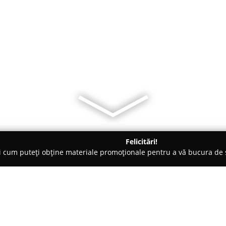
Felicitări!
ți cum puteți obține materiale promoționale pentru a vă bucura d
Proiectare - Cluj-Napoca
Amenajari interioare de la A-Z