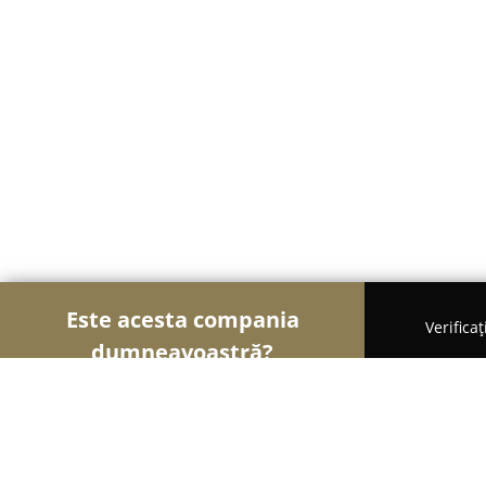
Este acesta compania
Verifica
dumneavoastră?
Șoimii Arhitecturii
Arhitectură, Design Interior, 