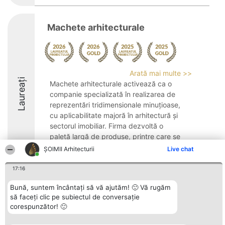
Machete arhitecturale
Arată mai multe >>
Laureați
Machete arhitecturale activează ca o
companie specializată în realizarea de
reprezentări tridimensionale minuțioase,
cu aplicabilitate majoră în arhitectură și
sectorul imobiliar. Firma dezvoltă o
paletă largă de produse, printre care se
regăsesc ...
ȘOIMII Arhitecturii
Live chat
8.8
17:16
Bună, suntem încântați să vă ajutăm! 🙂 Vă rugăm
să faceți clic pe subiectul de conversație
Organizator Ranking
Plebiscyt
Contact
corespunzător! 🙂
BRIGHT SOLUTIONS BR SRL
Câștigătorii
Contact
Aleea Timisul De Sus 2 Bl. A30
Lista Tuturor
Sc. A Et. 4 Ap. 13 Cod 061952
Laureaților